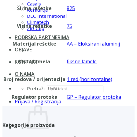
Casals
Širina rešetke
825
Aerauliqa
DEC International
Climatech
Visina rešetke
75
Zip-Clip
PODRŠKA PARTNERIMA
Materijal rešetke
AA – Eloksirani aluminij
OBJAVE
Vrsta lamela
fiksne lamele
KONTAKT
O NAMA
Broj redova / orijentacija
1 red (horizontalne)
Pretraži:
Regulator protoka
GP – Regulator protoka
Prijava / Registracija
Kategorije proizvoda