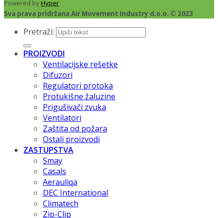
Powered by
Hyper
Sva prava pridržana Air Movement Industry d.o.o. © 2023
Pretraži:
PROIZVODI
Ventilacijske rešetke
Difuzori
Regulatori protoka
Protukišne žaluzine
Prigušivači zvuka
Ventilatori
Zaštita od požara
Ostali proizvodi
ZASTUPSTVA
Smay
Casals
Aerauliqa
DEC International
Climatech
Zip-Clip