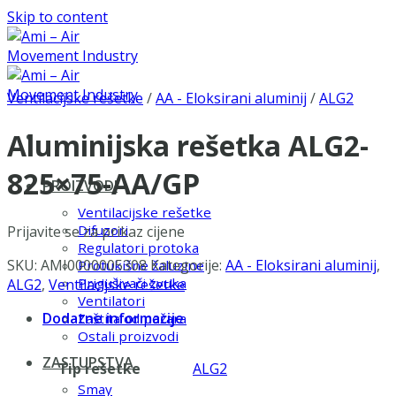
Skip to content
Ventilacijske rešetke
/
AA - Eloksirani aluminij
/
ALG2
Aluminijska rešetka ALG2-
825×75-AA/GP
PROIZVODI
Ventilacijske rešetke
Difuzori
Prijavite se za prikaz cijene
Regulatori protoka
SKU:
AMI0000005308
Kategorije:
AA - Eloksirani aluminij
,
Protukišne žaluzine
Prigušivači zvuka
ALG2
,
Ventilacijske rešetke
Ventilatori
Dodatne informacije
Zaštita od požara
Ostali proizvodi
ZASTUPSTVA
Tip rešetke
ALG2
Smay