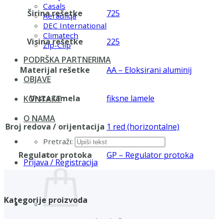
Casals
Širina rešetke
725
Aerauliqa
DEC International
Climatech
Visina rešetke
225
Zip-Clip
PODRŠKA PARTNERIMA
Materijal rešetke
AA – Eloksirani aluminij
OBJAVE
Vrsta lamela
fiksne lamele
KONTAKT
O NAMA
Broj redova / orijentacija
1 red (horizontalne)
Pretraži:
Regulator protoka
GP – Regulator protoka
Prijava / Registracija
Kategorije proizvoda