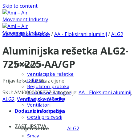
Skip to content
Ventilacijske rešetke
/
AA - Eloksirani aluminij
/
ALG2
Aluminijska rešetka ALG2-
725×225-AA/GP
PROIZVODI
Ventilacijske rešetke
Difuzori
Prijavite se za prikaz cijene
Regulatori protoka
SKU:
AMI0000005327
Kategorije:
AA - Eloksirani aluminij
,
Protukišne žaluzine
Prigušivači zvuka
ALG2
,
Ventilacijske rešetke
Ventilatori
Dodatne informacije
Zaštita od požara
Ostali proizvodi
ZASTUPSTVA
Tip rešetke
ALG2
Smay