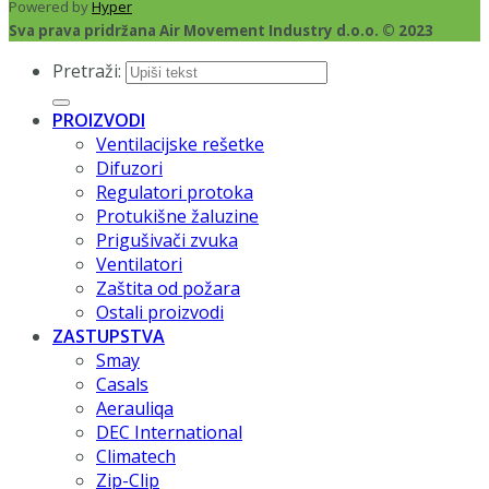
Powered by
Hyper
Sva prava pridržana Air Movement Industry d.o.o. © 2023
Pretraži:
PROIZVODI
Ventilacijske rešetke
Difuzori
Regulatori protoka
Protukišne žaluzine
Prigušivači zvuka
Ventilatori
Zaštita od požara
Ostali proizvodi
ZASTUPSTVA
Smay
Casals
Aerauliqa
DEC International
Climatech
Zip-Clip