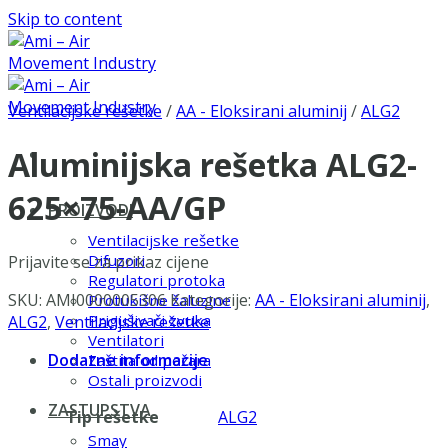
Skip to content
Ventilacijske rešetke
/
AA - Eloksirani aluminij
/
ALG2
Aluminijska rešetka ALG2-
625×75-AA/GP
PROIZVODI
Ventilacijske rešetke
Difuzori
Prijavite se za prikaz cijene
Regulatori protoka
SKU:
AMI0000005306
Kategorije:
AA - Eloksirani aluminij
,
Protukišne žaluzine
Prigušivači zvuka
ALG2
,
Ventilacijske rešetke
Ventilatori
Dodatne informacije
Zaštita od požara
Ostali proizvodi
ZASTUPSTVA
Tip rešetke
ALG2
Smay