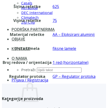
Casals
Širina rešetke
625
Aerauliqa
DEC International
Climatech
Visina rešetke
75
Zip-Clip
PODRŠKA PARTNERIMA
Materijal rešetke
AA – Eloksirani aluminij
OBJAVE
Vrsta lamela
fiksne lamele
KONTAKT
O NAMA
Broj redova / orijentacija
1 red (horizontalne)
Pretraži:
Regulator protoka
GP – Regulator protoka
Prijava / Registracija
Kategorije proizvoda