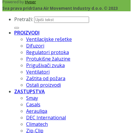
Powered by
Hyper
Sva prava pridržana Air Movement Industry d.o.o. © 2023
Pretraži:
PROIZVODI
Ventilacijske rešetke
Difuzori
Regulatori protoka
Protukišne žaluzine
Prigušivači zvuka
Ventilatori
Zaštita od požara
Ostali proizvodi
ZASTUPSTVA
Smay
Casals
Aerauliqa
DEC International
Climatech
Zip-Clip