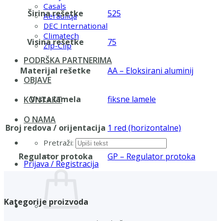
Casals
Širina rešetke
525
Aerauliqa
DEC International
Climatech
Visina rešetke
75
Zip-Clip
PODRŠKA PARTNERIMA
Materijal rešetke
AA – Eloksirani aluminij
OBJAVE
Vrsta lamela
fiksne lamele
KONTAKT
O NAMA
Broj redova / orijentacija
1 red (horizontalne)
Pretraži:
Regulator protoka
GP – Regulator protoka
Prijava / Registracija
Kategorije proizvoda