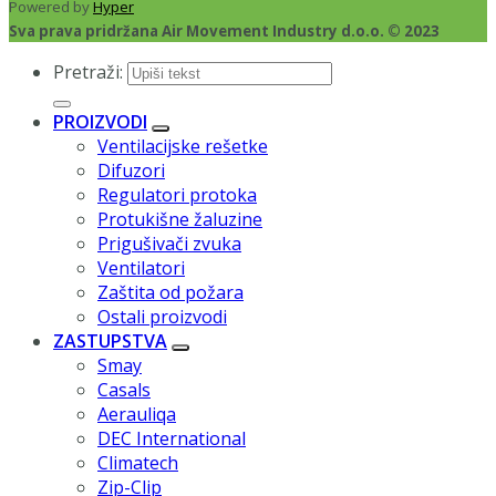
Powered by
Hyper
Sva prava pridržana Air Movement Industry d.o.o. © 2023
Pretraži:
PROIZVODI
Ventilacijske rešetke
Difuzori
Regulatori protoka
Protukišne žaluzine
Prigušivači zvuka
Ventilatori
Zaštita od požara
Ostali proizvodi
ZASTUPSTVA
Smay
Casals
Aerauliqa
DEC International
Climatech
Zip-Clip