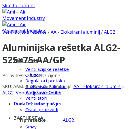
Skip to content
Ventilacijske rešetke
/
AA - Eloksirani aluminij
/
ALG2
Aluminijska rešetka ALG2-
525×75-AA/GP
PROIZVODI
Ventilacijske rešetke
Difuzori
Prijavite se za prikaz cijene
Regulatori protoka
SKU:
AMI0000005305
Kategorije:
AA - Eloksirani aluminij
,
Protukišne žaluzine
Prigušivači zvuka
ALG2
,
Ventilacijske rešetke
Ventilatori
Dodatne informacije
Zaštita od požara
Ostali proizvodi
ZASTUPSTVA
Tip rešetke
ALG2
Smay