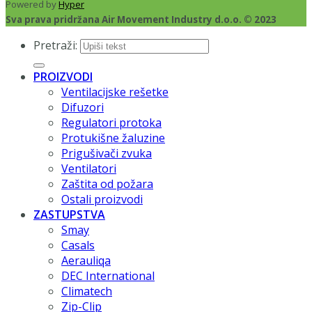
Powered by
Hyper
Sva prava pridržana Air Movement Industry d.o.o. © 2023
Pretraži:
PROIZVODI
Ventilacijske rešetke
Difuzori
Regulatori protoka
Protukišne žaluzine
Prigušivači zvuka
Ventilatori
Zaštita od požara
Ostali proizvodi
ZASTUPSTVA
Smay
Casals
Aerauliqa
DEC International
Climatech
Zip-Clip