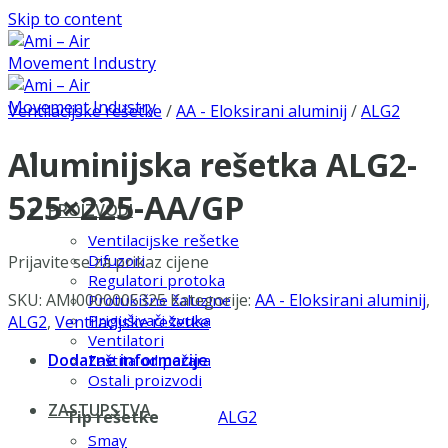
Skip to content
Ventilacijske rešetke
/
AA - Eloksirani aluminij
/
ALG2
Aluminijska rešetka ALG2-
525×225-AA/GP
PROIZVODI
Ventilacijske rešetke
Difuzori
Prijavite se za prikaz cijene
Regulatori protoka
SKU:
AMI0000005325
Kategorije:
AA - Eloksirani aluminij
,
Protukišne žaluzine
Prigušivači zvuka
ALG2
,
Ventilacijske rešetke
Ventilatori
Dodatne informacije
Zaštita od požara
Ostali proizvodi
ZASTUPSTVA
Tip rešetke
ALG2
Smay