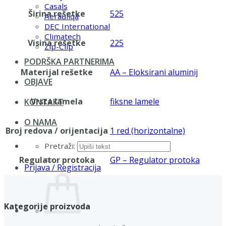
Casals
Širina rešetke
525
Aerauliqa
DEC International
Climatech
Visina rešetke
225
Zip-Clip
PODRŠKA PARTNERIMA
Materijal rešetke
AA – Eloksirani aluminij
OBJAVE
Vrsta lamela
fiksne lamele
KONTAKT
O NAMA
Broj redova / orijentacija
1 red (horizontalne)
Pretraži:
Regulator protoka
GP – Regulator protoka
Prijava / Registracija
Kategorije proizvoda