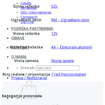
Casals
Širina rešetke
525
Aerauliqa
DEC International
Climatech
Ugradbeni okvir
RM – Ugradbeni okvir
Zip-Clip
PODRŠKA PARTNERIMA
Visina rešetke
125
OBJAVE
Materijal rešetke
AA – Eloksirani aluminij
KONTAKT
O NAMA
Vrsta lamela
fiksne lamele
Pretraži:
Broj redova / orijentacija
1 red (horizontalne)
Prijava / Registracija
Kategorije proizvoda