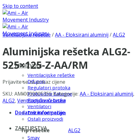
Skip to content
Ventilacijske rešetke
/
AA - Eloksirani aluminij
/
ALG2
Aluminijska rešetka ALG2-
525×125-Z-AA/RM
PROIZVODI
Ventilacijske rešetke
Difuzori
Prijavite se za prikaz cijene
Regulatori protoka
SKU:
AMI0000005355
Kategorije:
AA - Eloksirani aluminij
,
Protukišne žaluzine
Prigušivači zvuka
ALG2
,
Ventilacijske rešetke
Ventilatori
Dodatne informacije
Zaštita od požara
Ostali proizvodi
ZASTUPSTVA
Tip rešetke
ALG2
Smay