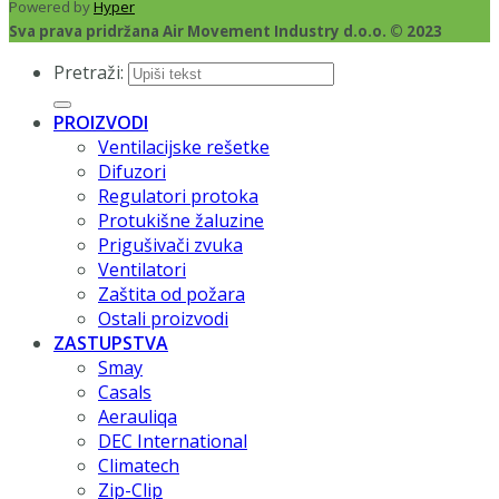
Powered by
Hyper
Sva prava pridržana Air Movement Industry d.o.o. © 2023
Pretraži:
PROIZVODI
Ventilacijske rešetke
Difuzori
Regulatori protoka
Protukišne žaluzine
Prigušivači zvuka
Ventilatori
Zaštita od požara
Ostali proizvodi
ZASTUPSTVA
Smay
Casals
Aerauliqa
DEC International
Climatech
Zip-Clip