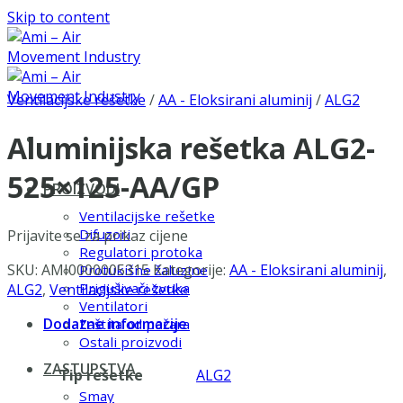
Skip to content
Ventilacijske rešetke
/
AA - Eloksirani aluminij
/
ALG2
Aluminijska rešetka ALG2-
525×125-AA/GP
PROIZVODI
Ventilacijske rešetke
Difuzori
Prijavite se za prikaz cijene
Regulatori protoka
SKU:
AMI0000005315
Kategorije:
AA - Eloksirani aluminij
,
Protukišne žaluzine
Prigušivači zvuka
ALG2
,
Ventilacijske rešetke
Ventilatori
Dodatne informacije
Zaštita od požara
Ostali proizvodi
ZASTUPSTVA
Tip rešetke
ALG2
Smay