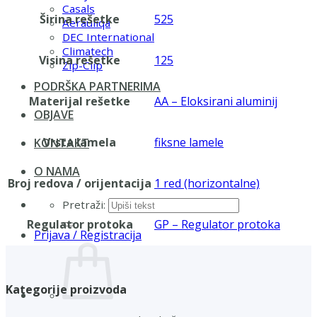
Casals
Širina rešetke
525
Aerauliqa
DEC International
Climatech
Visina rešetke
125
Zip-Clip
PODRŠKA PARTNERIMA
Materijal rešetke
AA – Eloksirani aluminij
OBJAVE
Vrsta lamela
fiksne lamele
KONTAKT
O NAMA
Broj redova / orijentacija
1 red (horizontalne)
Pretraži:
Regulator protoka
GP – Regulator protoka
Prijava / Registracija
Kategorije proizvoda