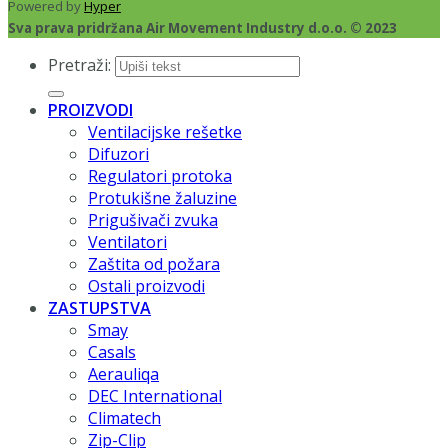
Powered by
Hyper
Sva prava pridržana Air Movement Industry d.o.o. © 2023
Pretraži:
PROIZVODI
Ventilacijske rešetke
Difuzori
Regulatori protoka
Protukišne žaluzine
Prigušivači zvuka
Ventilatori
Zaštita od požara
Ostali proizvodi
ZASTUPSTVA
Smay
Casals
Aerauliqa
DEC International
Climatech
Zip-Clip