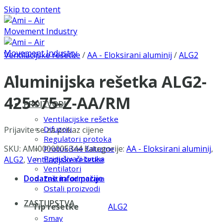
Skip to content
Ventilacijske rešetke
/
AA - Eloksirani aluminij
/
ALG2
Aluminijska rešetka ALG2-
425×75-Z-AA/RM
PROIZVODI
Ventilacijske rešetke
Difuzori
Prijavite se za prikaz cijene
Regulatori protoka
SKU:
AMI0000005344
Kategorije:
AA - Eloksirani aluminij
,
Protukišne žaluzine
Prigušivači zvuka
ALG2
,
Ventilacijske rešetke
Ventilatori
Dodatne informacije
Zaštita od požara
Ostali proizvodi
ZASTUPSTVA
Tip rešetke
ALG2
Smay