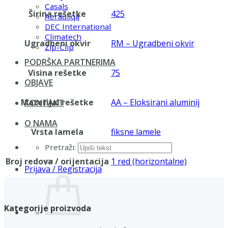
Casals
Širina rešetke
425
Aerauliqa
DEC International
Climatech
Ugradbeni okvir
RM – Ugradbeni okvir
Zip-Clip
PODRŠKA PARTNERIMA
Visina rešetke
75
OBJAVE
Materijal rešetke
AA – Eloksirani aluminij
KONTAKT
O NAMA
Vrsta lamela
fiksne lamele
Pretraži:
Broj redova / orijentacija
1 red (horizontalne)
Prijava / Registracija
Kategorije proizvoda