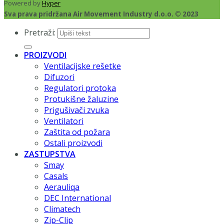
Powered by
Hyper
Sva prava pridržana Air Movement Industry d.o.o. © 2023
Pretraži:
PROIZVODI
Ventilacijske rešetke
Difuzori
Regulatori protoka
Protukišne žaluzine
Prigušivači zvuka
Ventilatori
Zaštita od požara
Ostali proizvodi
ZASTUPSTVA
Smay
Casals
Aerauliqa
DEC International
Climatech
Zip-Clip