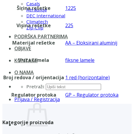
Casals
Širina rešetke
1225
Aerauliqa
DEC International
Climatech
Visina rešetke
225
Zip-Clip
PODRŠKA PARTNERIMA
Materijal rešetke
AA – Eloksirani aluminij
OBJAVE
Vrsta lamela
fiksne lamele
KONTAKT
O NAMA
Broj redova / orijentacija
1 red (horizontalne)
Pretraži:
Regulator protoka
GP – Regulator protoka
Prijava / Registracija
Kategorije proizvoda