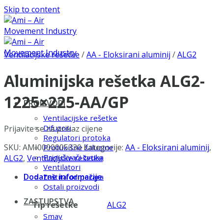
Skip to content
Ventilacijske rešetke
/
AA - Eloksirani aluminij
/
ALG2
Aluminijska rešetka ALG2-
1225×225-AA/GP
PROIZVODI
Ventilacijske rešetke
Difuzori
Prijavite se za prikaz cijene
Regulatori protoka
SKU:
AMI0000005330
Kategorije:
AA - Eloksirani aluminij
,
Protukišne žaluzine
Prigušivači zvuka
ALG2
,
Ventilacijske rešetke
Ventilatori
Dodatne informacije
Zaštita od požara
Ostali proizvodi
ZASTUPSTVA
Tip rešetke
ALG2
Smay