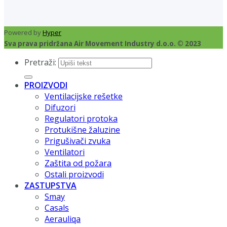
Powered by
Hyper
Sva prava pridržana Air Movement Industry d.o.o. © 2023
Pretraži:
PROIZVODI
Ventilacijske rešetke
Difuzori
Regulatori protoka
Protukišne žaluzine
Prigušivači zvuka
Ventilatori
Zaštita od požara
Ostali proizvodi
ZASTUPSTVA
Smay
Casals
Aerauliqa