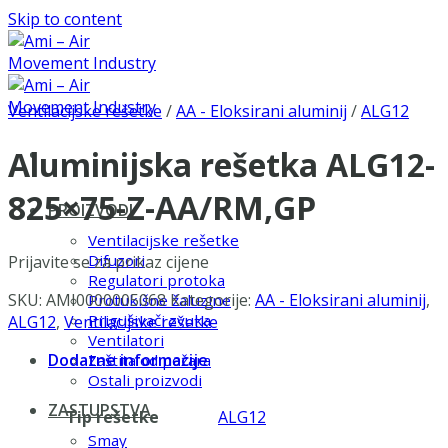
Skip to content
Ventilacijske rešetke
/
AA - Eloksirani aluminij
/
ALG12
Aluminijska rešetka ALG12-
825×75-Z-AA/RM,GP
PROIZVODI
Ventilacijske rešetke
Difuzori
Prijavite se za prikaz cijene
Regulatori protoka
SKU:
AMI0000005068
Kategorije:
AA - Eloksirani aluminij
,
Protukišne žaluzine
Prigušivači zvuka
ALG12
,
Ventilacijske rešetke
Ventilatori
Dodatne informacije
Zaštita od požara
Ostali proizvodi
ZASTUPSTVA
Tip rešetke
ALG12
Smay