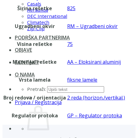
Casals
Širina rešetke
825
Aerauliqa
DEC International
Climatech
Ugradbeni okvir
RM – Ugradbeni okvir
Zip-Clip
PODRŠKA PARTNERIMA
Visina rešetke
75
OBJAVE
Materijal rešetke
AA – Eloksirani aluminij
KONTAKT
O NAMA
Vrsta lamela
fiksne lamele
Pretraži:
Broj redova / orijentacija
2 reda (horizon./vertikal.)
Prijava / Registracija
Regulator protoka
GP – Regulator protoka