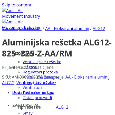
Skip to content
Ventilacijske rešetke
/
AA - Eloksirani aluminij
/
ALG12
Aluminijska rešetka ALG12-
825×325-Z-AA/RM
PROIZVODI
Ventilacijske rešetke
Difuzori
Prijavite se za prikaz cijene
Regulatori protoka
SKU:
AMI0000005058
Kategorije:
AA - Eloksirani aluminij
,
Protukišne žaluzine
Prigušivači zvuka
ALG12
,
Ventilacijske rešetke
Ventilatori
Dodatne informacije
Zaštita od požara
Ostali proizvodi
ZASTUPSTVA
Tip rešetke
ALG12
Smay