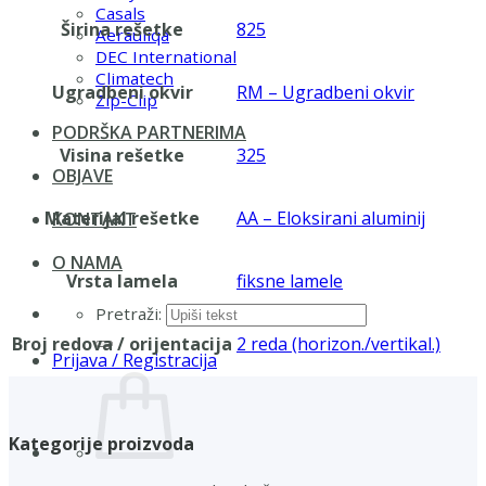
Casals
Širina rešetke
825
Aerauliqa
DEC International
Climatech
Ugradbeni okvir
RM – Ugradbeni okvir
Zip-Clip
PODRŠKA PARTNERIMA
Visina rešetke
325
OBJAVE
Materijal rešetke
AA – Eloksirani aluminij
KONTAKT
O NAMA
Vrsta lamela
fiksne lamele
Pretraži:
Broj redova / orijentacija
2 reda (horizon./vertikal.)
Prijava / Registracija
Kategorije proizvoda