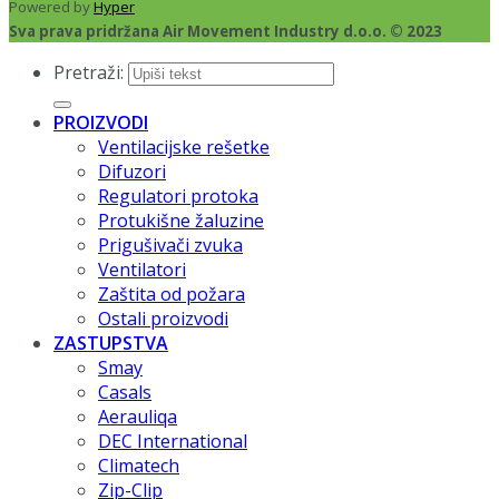
Powered by
Hyper
Sva prava pridržana Air Movement Industry d.o.o. © 2023
Pretraži:
PROIZVODI
Ventilacijske rešetke
Difuzori
Regulatori protoka
Protukišne žaluzine
Prigušivači zvuka
Ventilatori
Zaštita od požara
Ostali proizvodi
ZASTUPSTVA
Smay
Casals
Aerauliqa
DEC International
Climatech
Zip-Clip