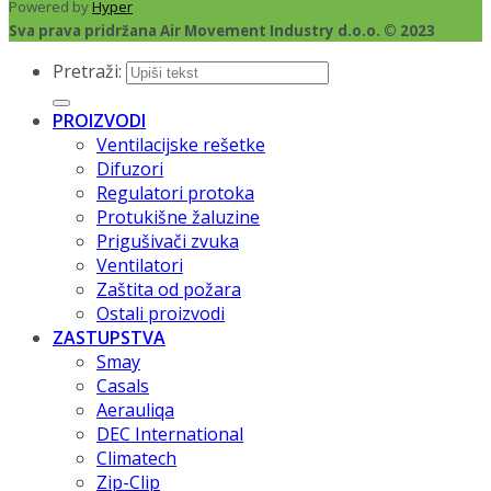
Powered by
Hyper
Sva prava pridržana Air Movement Industry d.o.o. © 2023
Pretraži:
PROIZVODI
Ventilacijske rešetke
Difuzori
Regulatori protoka
Protukišne žaluzine
Prigušivači zvuka
Ventilatori
Zaštita od požara
Ostali proizvodi
ZASTUPSTVA
Smay
Casals
Aerauliqa
DEC International
Climatech
Zip-Clip