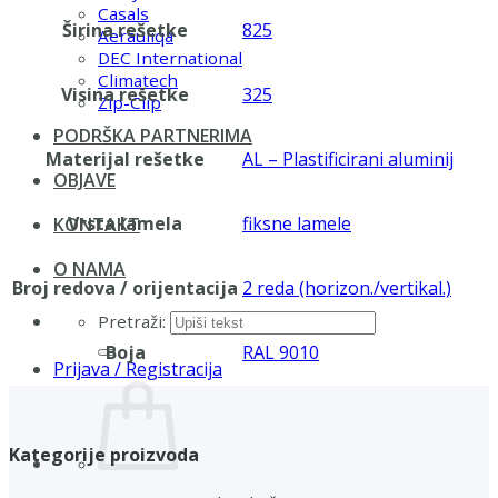
Casals
Širina rešetke
825
Aerauliqa
DEC International
Climatech
Visina rešetke
325
Zip-Clip
PODRŠKA PARTNERIMA
Materijal rešetke
AL – Plastificirani aluminij
OBJAVE
Vrsta lamela
fiksne lamele
KONTAKT
O NAMA
Broj redova / orijentacija
2 reda (horizon./vertikal.)
Pretraži:
Boja
RAL 9010
Prijava / Registracija
Kategorije proizvoda