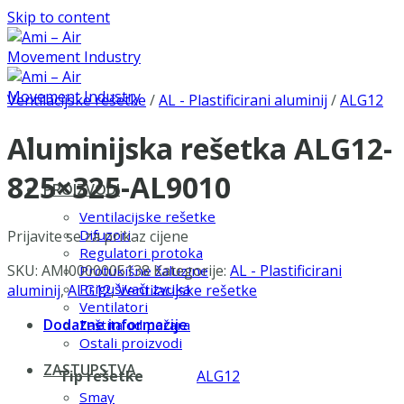
Skip to content
Ventilacijske rešetke
/
AL - Plastificirani aluminij
/
ALG12
Aluminijska rešetka ALG12-
825×325-AL9010
PROIZVODI
Ventilacijske rešetke
Difuzori
Prijavite se za prikaz cijene
Regulatori protoka
SKU:
AMI0000005138
Kategorije:
AL - Plastificirani
Protukišne žaluzine
Prigušivači zvuka
aluminij
,
ALG12
,
Ventilacijske rešetke
Ventilatori
Dodatne informacije
Zaštita od požara
Ostali proizvodi
ZASTUPSTVA
Tip rešetke
ALG12
Smay