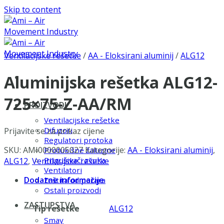
Skip to content
Ventilacijske rešetke
/
AA - Eloksirani aluminij
/
ALG12
Aluminijska rešetka ALG12-
725×75-Z-AA/RM
PROIZVODI
Ventilacijske rešetke
Difuzori
Prijavite se za prikaz cijene
Regulatori protoka
SKU:
AMI0000005027
Kategorije:
AA - Eloksirani aluminij
,
Protukišne žaluzine
Prigušivači zvuka
ALG12
,
Ventilacijske rešetke
Ventilatori
Dodatne informacije
Zaštita od požara
Ostali proizvodi
ZASTUPSTVA
Tip rešetke
ALG12
Smay