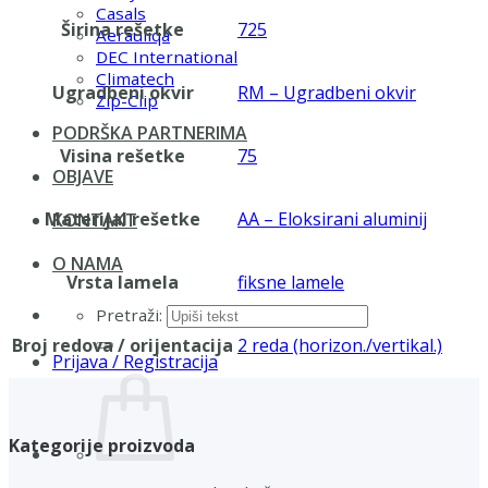
Casals
Širina rešetke
725
Aerauliqa
DEC International
Climatech
Ugradbeni okvir
RM – Ugradbeni okvir
Zip-Clip
PODRŠKA PARTNERIMA
Visina rešetke
75
OBJAVE
Materijal rešetke
AA – Eloksirani aluminij
KONTAKT
O NAMA
Vrsta lamela
fiksne lamele
Pretraži:
Broj redova / orijentacija
2 reda (horizon./vertikal.)
Prijava / Registracija
Kategorije proizvoda