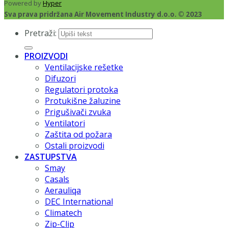
Powered by
Hyper
Sva prava pridržana Air Movement Industry d.o.o. © 2023
Pretraži:
PROIZVODI
Ventilacijske rešetke
Difuzori
Regulatori protoka
Protukišne žaluzine
Prigušivači zvuka
Ventilatori
Zaštita od požara
Ostali proizvodi
ZASTUPSTVA
Smay
Casals
Aerauliqa
DEC International
Climatech
Zip-Clip