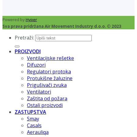
Powered by
Hyper
Sva prava pridržana Air Movement Industry d.o.o. © 2023
Pretraži:
PROIZVODI
Ventilacijske rešetke
Difuzori
Regulatori protoka
Protukišne žaluzine
Prigušivači zvuka
Ventilatori
Zaštita od požara
Ostali proizvodi
ZASTUPSTVA
Smay
Casals
Aerauliqa