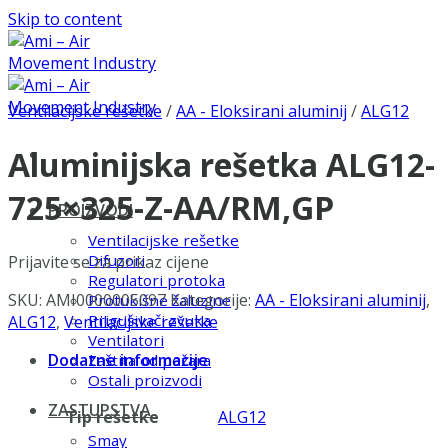
Skip to content
Ventilacijske rešetke
/
AA - Eloksirani aluminij
/
ALG12
Aluminijska rešetka ALG12-
725×325-Z-AA/RM,GP
PROIZVODI
Ventilacijske rešetke
Difuzori
Prijavite se za prikaz cijene
Regulatori protoka
SKU:
AMI0000005097
Kategorije:
AA - Eloksirani aluminij
,
Protukišne žaluzine
Prigušivači zvuka
ALG12
,
Ventilacijske rešetke
Ventilatori
Dodatne informacije
Zaštita od požara
Ostali proizvodi
ZASTUPSTVA
Tip rešetke
ALG12
Smay