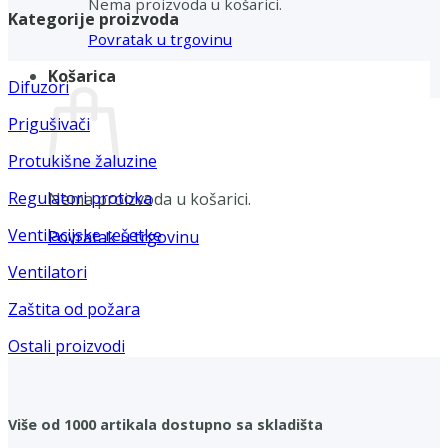
Nema proizvoda u košarici.
Kategorije proizvoda
Povratak u trgovinu
Košarica
Difuzori
Prigušivači
Protukišne žaluzine
Regulatori protoka
Nema proizvoda u košarici.
Ventilacijske rešetke
Povratak u trgovinu
Ventilatori
Zaštita od požara
Ostali proizvodi
Više od 1000 artikala dostupno sa skladišta