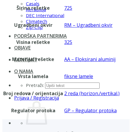
Casals
Širina rešetke
725
Aerauliqa
DEC International
Climatech
Ugradbeni okvir
RM – Ugradbeni okvir
Zip-Clip
PODRŠKA PARTNERIMA
Visina rešetke
325
OBJAVE
Materijal rešetke
AA – Eloksirani aluminij
KONTAKT
O NAMA
Vrsta lamela
fiksne lamele
Pretraži:
Broj redova / orijentacija
2 reda (horizon./vertikal.)
Prijava / Registracija
Regulator protoka
GP – Regulator protoka