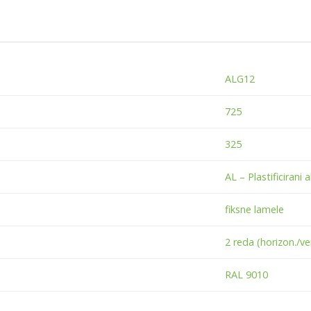
ALG12
725
325
AL – Plastificirani a
fiksne lamele
2 reda (horizon./ver
RAL 9010