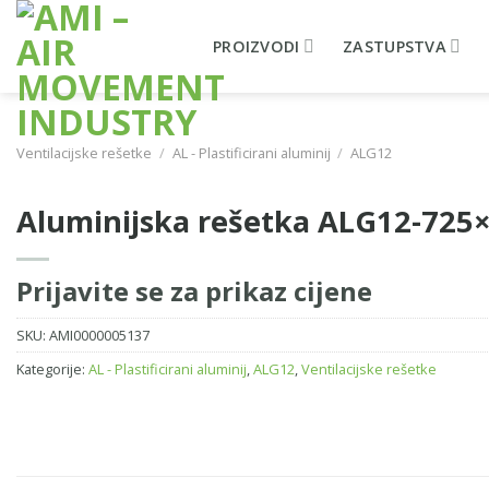
Skip
to
PROIZVODI
ZASTUPSTVA
content
Ventilacijske rešetke
/
AL - Plastificirani aluminij
/
ALG12
Aluminijska rešetka ALG12-725
Prijavite se za prikaz cijene
SKU:
AMI0000005137
Kategorije:
AL - Plastificirani aluminij
,
ALG12
,
Ventilacijske rešetke