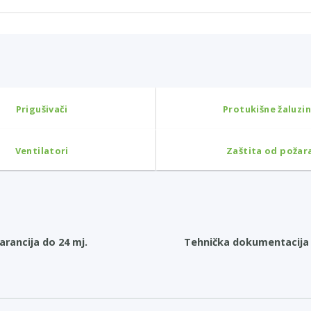
Prigušivači
Protukišne žaluzi
Ventilatori
Zaštita od požar
arancija do 24 mj.
Tehnička dokumentacija 