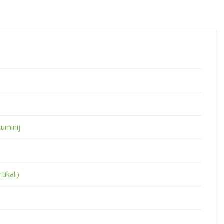
luminij
tikal.)