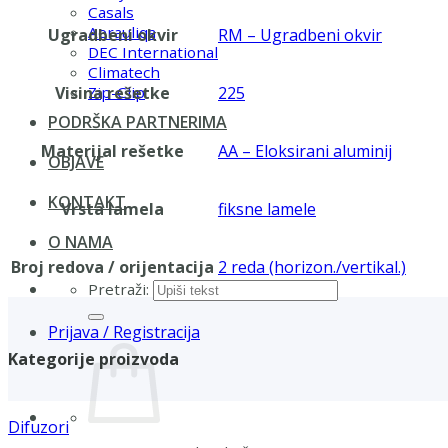
Casals
Aerauliqa
Ugradbeni okvir
RM – Ugradbeni okvir
DEC International
Climatech
Visina rešetke
225
Zip-Clip
PODRŠKA PARTNERIMA
Materijal rešetke
AA – Eloksirani aluminij
OBJAVE
KONTAKT
Vrsta lamela
fiksne lamele
O NAMA
Broj redova / orijentacija
2 reda (horizon./vertikal.)
Pretraži:
Prijava / Registracija
Kategorije proizvoda
Difuzori