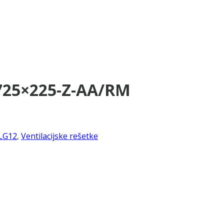
-725×225-Z-AA/RM
LG12
,
Ventilacijske rešetke