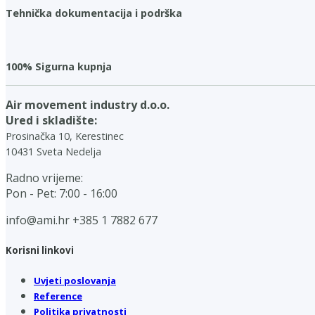
Tehnička dokumentacija i podrška
100% Sigurna kupnja
Air movement industry d.o.o.
Ured i skladište:
Prosinačka 10, Kerestinec
10431 Sveta Nedelja
Radno vrijeme:
Pon - Pet: 7:00 - 16:00
info@ami.hr
+385 1 7882 677
Korisni linkovi
Uvjeti poslovanja
Reference
Politika privatnosti