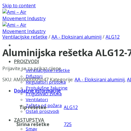
Skip to content
Ventilacijske rešetke
/
AA - Eloksirani aluminij
/
ALG12
Aluminijska rešetka ALG12
PROIZVODI
Prijavite se za prikaz cijene
Ventilacijske rešetke
Difuzori
SKU:
AMI0000005047
Kategorije:
AA - Eloksirani aluminij
,
A
Regulatori protoka
Protukišne žaluzine
Dodatne informacije
Prigušivači zvuka
Ventilatori
Zaštita od požara
Tip rešetke
ALG12
Ostali proizvodi
ZASTUPSTVA
Širina rešetke
725
Smay