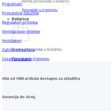
Nema proizvoda u košarici.
Prigušivači
Povratak u trgovinu
Protukišne žaluzine
Košarica
Regulatori protoka
Ventilacijske rešetke
Ventilatori
Nema proizvoda u košarici.
Zaštita od požara
Povratak u trgovinu
Ostali proizvodi
Više od 1000 artikala dostupno sa skladišta
Garancija do 24 mj.