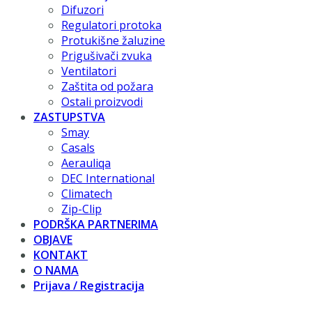
Difuzori
Regulatori protoka
Protukišne žaluzine
Prigušivači zvuka
Ventilatori
Zaštita od požara
Ostali proizvodi
ZASTUPSTVA
Smay
Casals
Aerauliqa
DEC International
Climatech
Zip-Clip
PODRŠKA PARTNERIMA
OBJAVE
KONTAKT
O NAMA
Prijava / Registracija