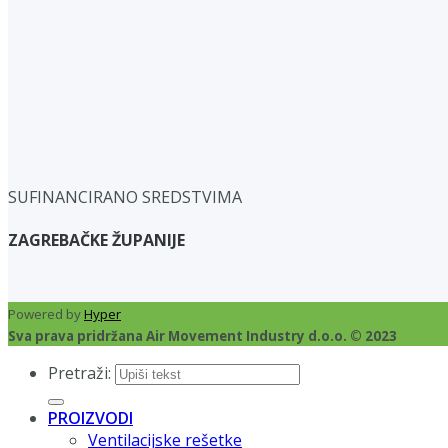
SUFINANCIRANO SREDSTVIMA
ZAGREBAČKE ŽUPANIJE
Powered by
Hyper
Sva prava pridržana Air Movement Industry d.o.o. © 2023
Pretraži:
PROIZVODI
Ventilacijske rešetke