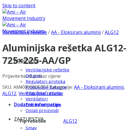
Skip to content
Ventilacijske rešetke
/
AA - Eloksirani aluminij
/
ALG12
Aluminijska rešetka ALG12-
725×225-AA/GP
PROIZVODI
Ventilacijske rešetke
Difuzori
Prijavite se za prikaz cijene
Regulatori protoka
SKU:
AMI0000005007
Kategorije:
AA - Eloksirani aluminij
,
Protukišne žaluzine
Prigušivači zvuka
ALG12
,
Ventilacijske rešetke
Ventilatori
Dodatne informacije
Zaštita od požara
Ostali proizvodi
ZASTUPSTVA
Tip rešetke
ALG12
Smay