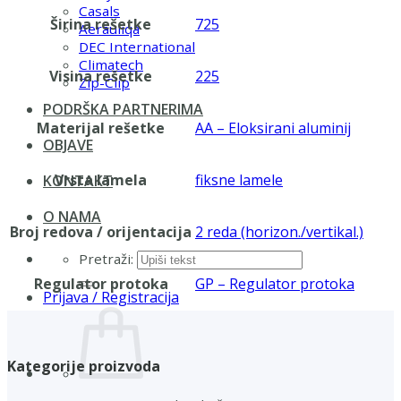
Casals
Širina rešetke
725
Aerauliqa
DEC International
Climatech
Visina rešetke
225
Zip-Clip
PODRŠKA PARTNERIMA
Materijal rešetke
AA – Eloksirani aluminij
OBJAVE
Vrsta lamela
fiksne lamele
KONTAKT
O NAMA
Broj redova / orijentacija
2 reda (horizon./vertikal.)
Pretraži:
Regulator protoka
GP – Regulator protoka
Prijava / Registracija
Kategorije proizvoda