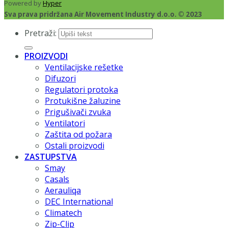
Powered by
Hyper
Sva prava pridržana Air Movement Industry d.o.o. © 2023
Pretraži:
PROIZVODI
Ventilacijske rešetke
Difuzori
Regulatori protoka
Protukišne žaluzine
Prigušivači zvuka
Ventilatori
Zaštita od požara
Ostali proizvodi
ZASTUPSTVA
Smay
Casals
Aerauliqa
DEC International
Climatech
Zip-Clip