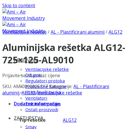
Skip to content
Ventilacijske rešetke
/
AL - Plastificirani aluminij
/
ALG12
Aluminijska rešetka ALG12-
725×125-AL9010
PROIZVODI
Ventilacijske rešetke
Difuzori
Prijavite se za prikaz cijene
Regulatori protoka
SKU:
AMI0000005117
Kategorije:
AL - Plastificirani
Protukišne žaluzine
Prigušivači zvuka
aluminij
,
ALG12
,
Ventilacijske rešetke
Ventilatori
Dodatne informacije
Zaštita od požara
Ostali proizvodi
ZASTUPSTVA
Tip rešetke
ALG12
Smay