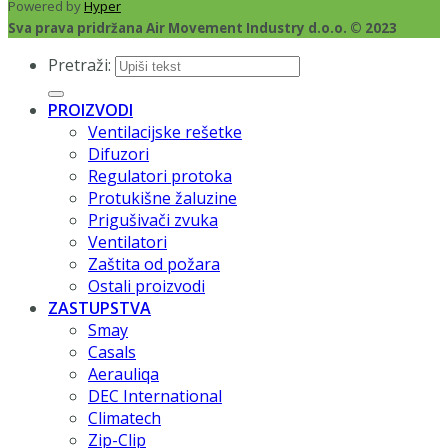
Powered by
Hyper
Sva prava pridržana Air Movement Industry d.o.o. © 2023
Pretraži:
PROIZVODI
Ventilacijske rešetke
Difuzori
Regulatori protoka
Protukišne žaluzine
Prigušivači zvuka
Ventilatori
Zaštita od požara
Ostali proizvodi
ZASTUPSTVA
Smay
Casals
Aerauliqa
DEC International
Climatech
Zip-Clip