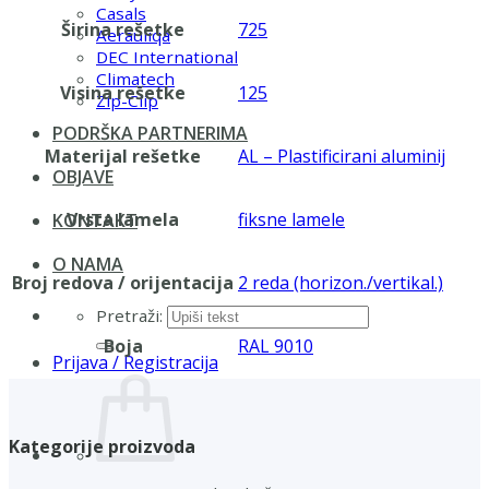
Casals
Širina rešetke
725
Aerauliqa
DEC International
Climatech
Visina rešetke
125
Zip-Clip
PODRŠKA PARTNERIMA
Materijal rešetke
AL – Plastificirani aluminij
OBJAVE
Vrsta lamela
fiksne lamele
KONTAKT
O NAMA
Broj redova / orijentacija
2 reda (horizon./vertikal.)
Pretraži:
Boja
RAL 9010
Prijava / Registracija
Kategorije proizvoda