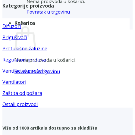
Nema proizvoda u košarici.
Kategorije proizvoda
Povratak u trgovinu
Košarica
Difuzori
Prigušivači
Protukišne žaluzine
Regulatori protoka
Nema proizvoda u košarici.
Ventilacijske rešetke
Povratak u trgovinu
Ventilatori
Zaštita od požara
Ostali proizvodi
Više od 1000 artikala dostupno sa skladišta