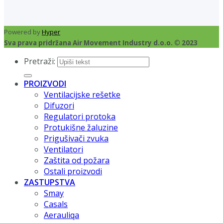
Powered by
Hyper
Sva prava pridržana Air Movement Industry d.o.o. © 2023
Pretraži:
PROIZVODI
Ventilacijske rešetke
Difuzori
Regulatori protoka
Protukišne žaluzine
Prigušivači zvuka
Ventilatori
Zaštita od požara
Ostali proizvodi
ZASTUPSTVA
Smay
Casals
Aerauliqa