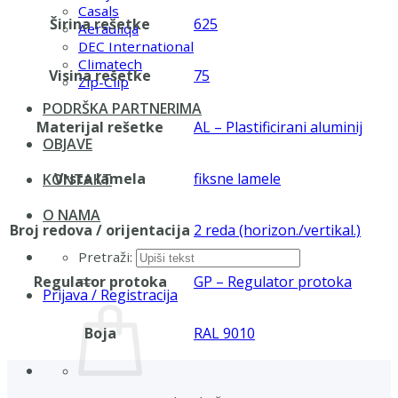
Casals
Širina rešetke
625
Aerauliqa
DEC International
Climatech
Visina rešetke
75
Zip-Clip
PODRŠKA PARTNERIMA
Materijal rešetke
AL – Plastificirani aluminij
OBJAVE
Vrsta lamela
fiksne lamele
KONTAKT
O NAMA
Broj redova / orijentacija
2 reda (horizon./vertikal.)
Pretraži:
Regulator protoka
GP – Regulator protoka
Prijava / Registracija
Boja
RAL 9010