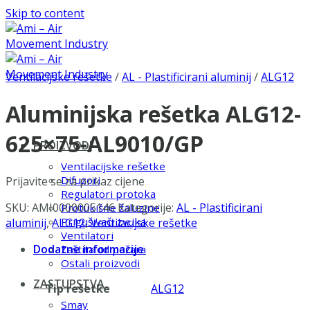
Skip to content
Ventilacijske rešetke
/
AL - Plastificirani aluminij
/
ALG12
Aluminijska rešetka ALG12-
625×75-AL9010/GP
PROIZVODI
Ventilacijske rešetke
Difuzori
Prijavite se za prikaz cijene
Regulatori protoka
SKU:
AMI0000005146
Kategorije:
AL - Plastificirani
Protukišne žaluzine
Prigušivači zvuka
aluminij
,
ALG12
,
Ventilacijske rešetke
Ventilatori
Dodatne informacije
Zaštita od požara
Ostali proizvodi
ZASTUPSTVA
Tip rešetke
ALG12
Smay