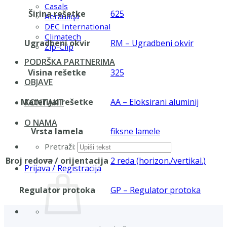
Casals
Širina rešetke
625
Aerauliqa
DEC International
Climatech
Ugradbeni okvir
RM – Ugradbeni okvir
Zip-Clip
PODRŠKA PARTNERIMA
Visina rešetke
325
OBJAVE
Materijal rešetke
AA – Eloksirani aluminij
KONTAKT
O NAMA
Vrsta lamela
fiksne lamele
Pretraži:
Broj redova / orijentacija
2 reda (horizon./vertikal.)
Prijava / Registracija
Regulator protoka
GP – Regulator protoka