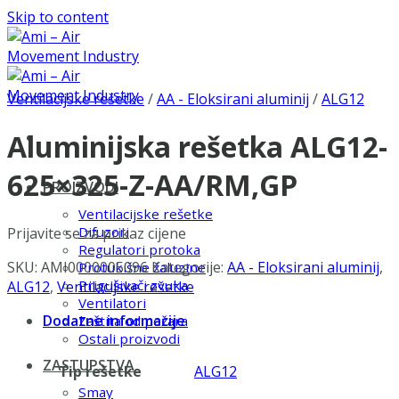
Skip to content
Ventilacijske rešetke
/
AA - Eloksirani aluminij
/
ALG12
Aluminijska rešetka ALG12-
625×325-Z-AA/RM,GP
PROIZVODI
Ventilacijske rešetke
Difuzori
Prijavite se za prikaz cijene
Regulatori protoka
SKU:
AMI0000005096
Kategorije:
AA - Eloksirani aluminij
,
Protukišne žaluzine
Prigušivači zvuka
ALG12
,
Ventilacijske rešetke
Ventilatori
Dodatne informacije
Zaštita od požara
Ostali proizvodi
ZASTUPSTVA
Tip rešetke
ALG12
Smay