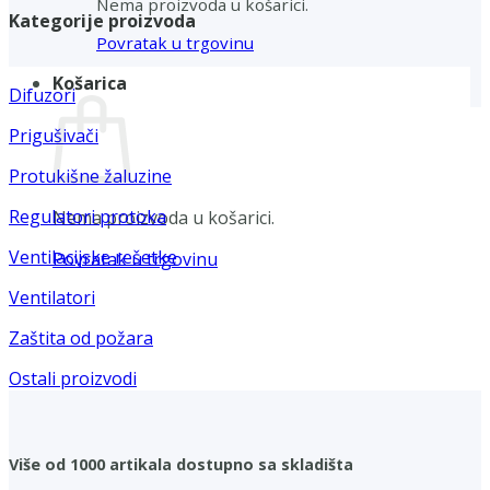
Nema proizvoda u košarici.
Kategorije proizvoda
Povratak u trgovinu
Košarica
Difuzori
Prigušivači
Protukišne žaluzine
Regulatori protoka
Nema proizvoda u košarici.
Ventilacijske rešetke
Povratak u trgovinu
Ventilatori
Zaštita od požara
Ostali proizvodi
Više od 1000 artikala dostupno sa skladišta