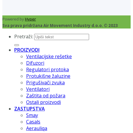
Powered by
Hyper
Sva prava pridržana Air Movement Industry d.o.o. © 2023
Pretraži:
PROIZVODI
Ventilacijske rešetke
Difuzori
Regulatori protoka
Protukišne žaluzine
Prigušivači zvuka
Ventilatori
Zaštita od požara
Ostali proizvodi
ZASTUPSTVA
Smay
Casals
Aerauliqa