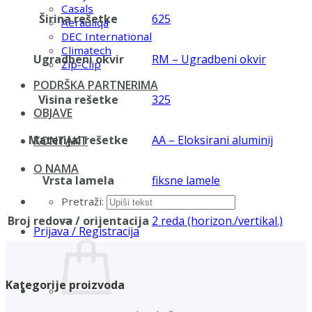
Casals
Širina rešetke
625
Aerauliqa
DEC International
Climatech
Ugradbeni okvir
RM – Ugradbeni okvir
Zip-Clip
PODRŠKA PARTNERIMA
Visina rešetke
325
OBJAVE
Materijal rešetke
AA – Eloksirani aluminij
KONTAKT
O NAMA
Vrsta lamela
fiksne lamele
Pretraži:
Broj redova / orijentacija
2 reda (horizon./vertikal.)
Prijava / Registracija
Kategorije proizvoda