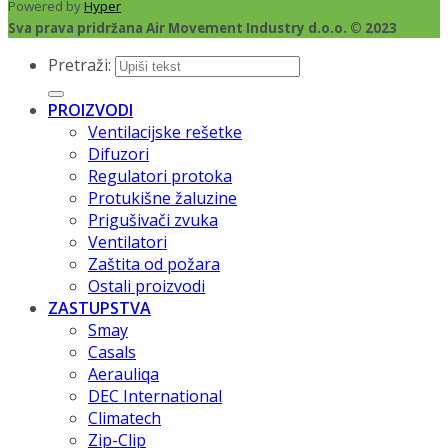
Powered by
Hyper
Sva prava pridržana Air Movement Industry d.o.o. © 2023
Pretraži:
PROIZVODI
Ventilacijske rešetke
Difuzori
Regulatori protoka
Protukišne žaluzine
Prigušivači zvuka
Ventilatori
Zaštita od požara
Ostali proizvodi
ZASTUPSTVA
Smay
Casals
Aerauliqa
DEC International
Climatech
Zip-Clip