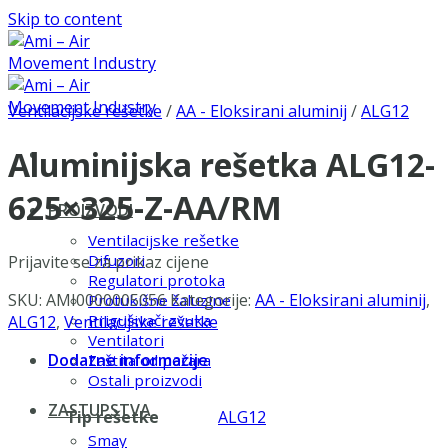
Skip to content
Ventilacijske rešetke
/
AA - Eloksirani aluminij
/
ALG12
Aluminijska rešetka ALG12-
625×325-Z-AA/RM
PROIZVODI
Ventilacijske rešetke
Difuzori
Prijavite se za prikaz cijene
Regulatori protoka
SKU:
AMI0000005056
Kategorije:
AA - Eloksirani aluminij
,
Protukišne žaluzine
Prigušivači zvuka
ALG12
,
Ventilacijske rešetke
Ventilatori
Dodatne informacije
Zaštita od požara
Ostali proizvodi
ZASTUPSTVA
Tip rešetke
ALG12
Smay