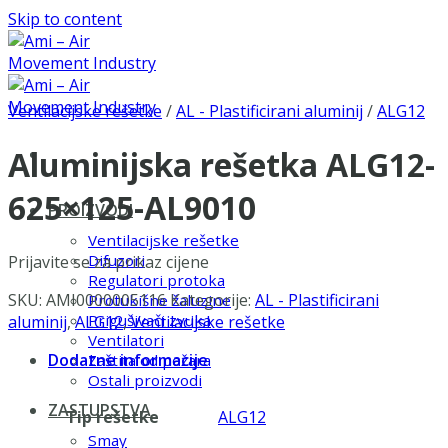
Skip to content
Ventilacijske rešetke
/
AL - Plastificirani aluminij
/
ALG12
Aluminijska rešetka ALG12-
625×125-AL9010
PROIZVODI
Ventilacijske rešetke
Difuzori
Prijavite se za prikaz cijene
Regulatori protoka
SKU:
AMI0000005116
Kategorije:
AL - Plastificirani
Protukišne žaluzine
Prigušivači zvuka
aluminij
,
ALG12
,
Ventilacijske rešetke
Ventilatori
Dodatne informacije
Zaštita od požara
Ostali proizvodi
ZASTUPSTVA
Tip rešetke
ALG12
Smay