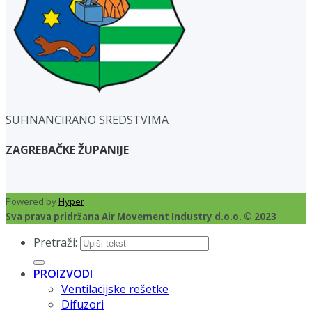
SUFINANCIRANO SREDSTVIMA
ZAGREBAČKE ŽUPANIJE
Powered by
Hyper
Sva prava pridržana Air Movement Industry d.o.o. © 2023
Pretraži:
PROIZVODI
Ventilacijske rešetke
Difuzori