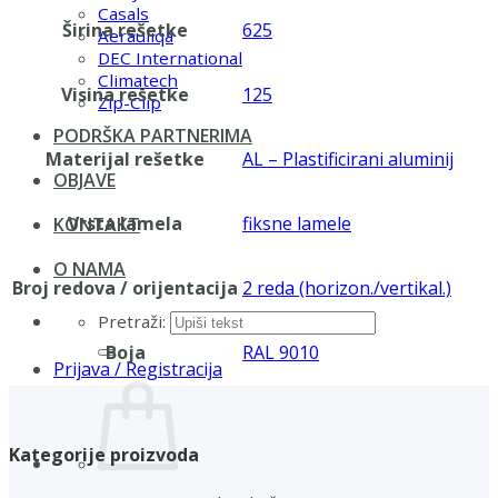
Casals
Širina rešetke
625
Aerauliqa
DEC International
Climatech
Visina rešetke
125
Zip-Clip
PODRŠKA PARTNERIMA
Materijal rešetke
AL – Plastificirani aluminij
OBJAVE
Vrsta lamela
fiksne lamele
KONTAKT
O NAMA
Broj redova / orijentacija
2 reda (horizon./vertikal.)
Pretraži:
Boja
RAL 9010
Prijava / Registracija
Kategorije proizvoda