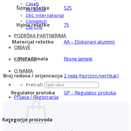
Casals
Širina rešetke
525
Aerauliqa
DEC International
Climatech
Visina rešetke
75
Zip-Clip
PODRŠKA PARTNERIMA
Materijal rešetke
AA – Eloksirani aluminij
OBJAVE
Vrsta lamela
fiksne lamele
KONTAKT
O NAMA
Broj redova / orijentacija
2 reda (horizon./vertikal.)
Pretraži:
Regulator protoka
GP – Regulator protoka
Prijava / Registracija
Kategorije proizvoda