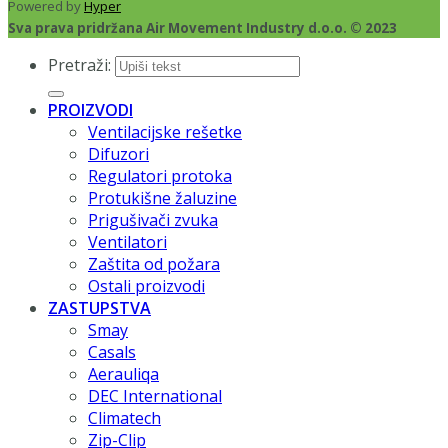
Powered by
Hyper
Sva prava pridržana Air Movement Industry d.o.o. © 2023
Pretraži:
PROIZVODI
Ventilacijske rešetke
Difuzori
Regulatori protoka
Protukišne žaluzine
Prigušivači zvuka
Ventilatori
Zaštita od požara
Ostali proizvodi
ZASTUPSTVA
Smay
Casals
Aerauliqa
DEC International
Climatech
Zip-Clip