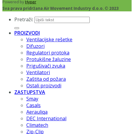
Powered by
Hyper
Sva prava pridržana Air Movement Industry d.o.o. © 2023
Pretraži:
PROIZVODI
Ventilacijske rešetke
Difuzori
Regulatori protoka
Protukišne žaluzine
Prigušivači zvuka
Ventilatori
Zaštita od požara
Ostali proizvodi
ZASTUPSTVA
Smay
Casals
Aerauliqa
DEC International
Climatech
Zip-Clip