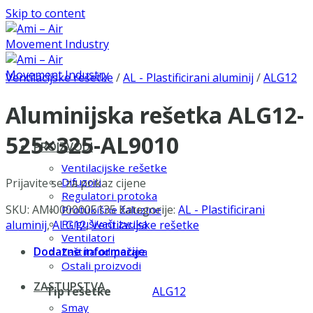
Skip to content
Ventilacijske rešetke
/
AL - Plastificirani aluminij
/
ALG12
Aluminijska rešetka ALG12-
525×325-AL9010
PROIZVODI
Ventilacijske rešetke
Difuzori
Prijavite se za prikaz cijene
Regulatori protoka
SKU:
AMI0000005135
Kategorije:
AL - Plastificirani
Protukišne žaluzine
Prigušivači zvuka
aluminij
,
ALG12
,
Ventilacijske rešetke
Ventilatori
Dodatne informacije
Zaštita od požara
Ostali proizvodi
ZASTUPSTVA
Tip rešetke
ALG12
Smay