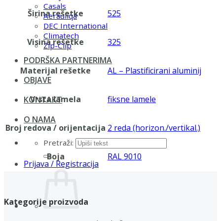
Casals
Širina rešetke
525
Aerauliqa
DEC International
Climatech
Visina rešetke
325
Zip-Clip
PODRŠKA PARTNERIMA
Materijal rešetke
AL – Plastificirani aluminij
OBJAVE
Vrsta lamela
fiksne lamele
KONTAKT
O NAMA
Broj redova / orijentacija
2 reda (horizon./vertikal.)
Pretraži:
Boja
RAL 9010
Prijava / Registracija
Kategorije proizvoda