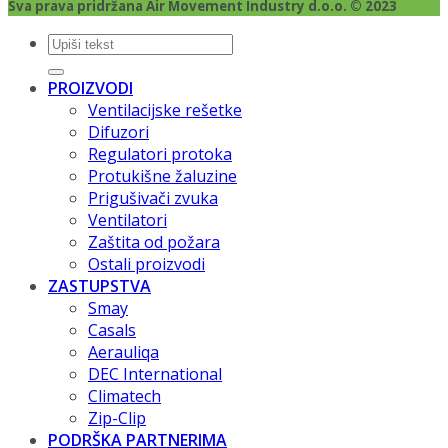
Sva prava pridržana Air Movement Industry d.o.o. © 2023
Pretraži:
PROIZVODI
Ventilacijske rešetke
Difuzori
Regulatori protoka
Protukišne žaluzine
Prigušivači zvuka
Ventilatori
Zaštita od požara
Ostali proizvodi
ZASTUPSTVA
Smay
Casals
Aerauliqa
DEC International
Climatech
Zip-Clip
PODRŠKA PARTNERIMA