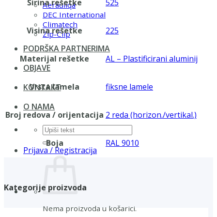
Širina rešetke
525
Aerauliqa
DEC International
Climatech
Visina rešetke
225
Zip-Clip
PODRŠKA PARTNERIMA
Materijal rešetke
AL – Plastificirani aluminij
OBJAVE
Vrsta lamela
fiksne lamele
KONTAKT
O NAMA
Broj redova / orijentacija
2 reda (horizon./vertikal.)
Pretraži:
Boja
RAL 9010
Prijava / Registracija
Kategorije proizvoda
Nema proizvoda u košarici.