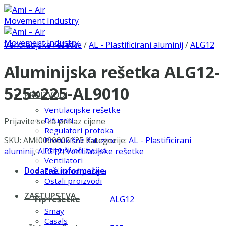
Skip
to
content
Ventilacijske rešetke
/
AL - Plastificirani aluminij
/
ALG12
Aluminijska rešetka ALG12-
525×225-AL9010
PROIZVODI
Ventilacijske rešetke
Difuzori
Prijavite se za prikaz cijene
Regulatori protoka
SKU:
AMI0000005125
Kategorije:
AL - Plastificirani
Protukišne žaluzine
Prigušivači zvuka
aluminij
,
ALG12
,
Ventilacijske rešetke
Ventilatori
Dodatne informacije
Zaštita od požara
Ostali proizvodi
ZASTUPSTVA
Tip rešetke
ALG12
Smay
Casals