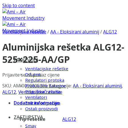
Skip to content
Ventilacijske rešetke
/
AA - Eloksirani aluminij
/
ALG12
Aluminijska rešetka ALG12-
525×225-AA/GP
PROIZVODI
Ventilacijske rešetke
Difuzori
Prijavite se za prikaz cijene
Regulatori protoka
SKU:
AMI0000005005
Kategorije:
AA - Eloksirani aluminij
,
Protukišne žaluzine
Prigušivači zvuka
ALG12
,
Ventilacijske rešetke
Ventilatori
Dodatne informacije
Zaštita od požara
Ostali proizvodi
ZASTUPSTVA
Tip rešetke
ALG12
Smay