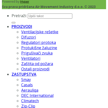
Powered by
Hyper
Sva prava pridržana Air Movement Industry d.o.o. © 2023
Pretraži:
PROIZVODI
Ventilacijske rešetke
Difuzori
Regulatori protoka
Protukišne žaluzine
Prigušivači zvuka
Ventilatori
Zaštita od požara
Ostali proizvodi
ZASTUPSTVA
Smay
Casals
Aerauliqa
DEC International
Climatech
Zip-Clip