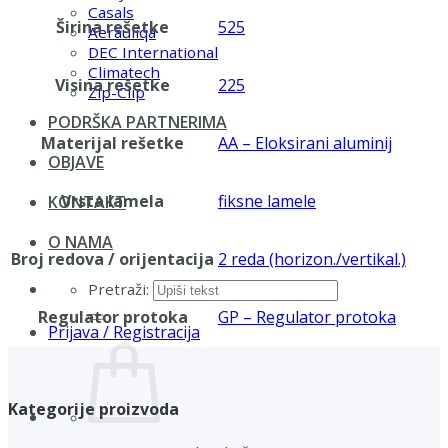
Casals
Širina rešetke
525
Aerauliqa
DEC International
Climatech
Visina rešetke
225
Zip-Clip
PODRŠKA PARTNERIMA
Materijal rešetke
AA – Eloksirani aluminij
OBJAVE
Vrsta lamela
fiksne lamele
KONTAKT
O NAMA
Broj redova / orijentacija
2 reda (horizon./vertikal.)
Pretraži:
Regulator protoka
GP – Regulator protoka
Prijava / Registracija
Kategorije proizvoda