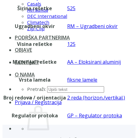
Casals
Širina rešetke
525
Aerauliqa
DEC International
Climatech
Ugradbeni okvir
RM – Ugradbeni okvir
Zip-Clip
PODRŠKA PARTNERIMA
Visina rešetke
125
OBJAVE
Materijal rešetke
AA – Eloksirani aluminij
KONTAKT
O NAMA
Vrsta lamela
fiksne lamele
Pretraži:
Broj redova / orijentacija
2 reda (horizon./vertikal.)
Prijava / Registracija
Regulator protoka
GP – Regulator protoka