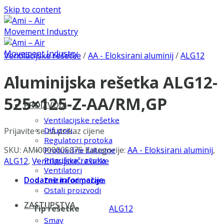
Skip to content
Ventilacijske rešetke
/
AA - Eloksirani aluminij
/
ALG12
Aluminijska rešetka ALG12-
525×125-Z-AA/RM,GP
PROIZVODI
Ventilacijske rešetke
Difuzori
Prijavite se za prikaz cijene
Regulatori protoka
SKU:
AMI0000005075
Kategorije:
AA - Eloksirani aluminij
,
Protukišne žaluzine
Prigušivači zvuka
ALG12
,
Ventilacijske rešetke
Ventilatori
Dodatne informacije
Zaštita od požara
Ostali proizvodi
ZASTUPSTVA
Tip rešetke
ALG12
Smay