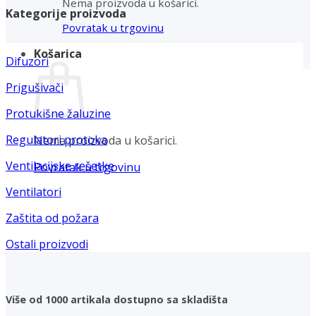
Nema proizvoda u košarici.
Kategorije proizvoda
Povratak u trgovinu
Košarica
Difuzori
Prigušivači
Protukišne žaluzine
Regulatori protoka
Nema proizvoda u košarici.
Ventilacijske rešetke
Povratak u trgovinu
Ventilatori
Zaštita od požara
Ostali proizvodi
Više od 1000 artikala dostupno sa skladišta