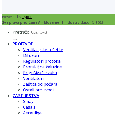
Powered by
Hyper
Sva prava pridržana Air Movement Industry d.o.o. © 2023
Pretraži:
PROIZVODI
Ventilacijske rešetke
Difuzori
Regulatori protoka
Protukišne žaluzine
Prigušivači zvuka
Ventilatori
Zaštita od požara
Ostali proizvodi
ZASTUPSTVA
Smay
Casals
Aerauliqa