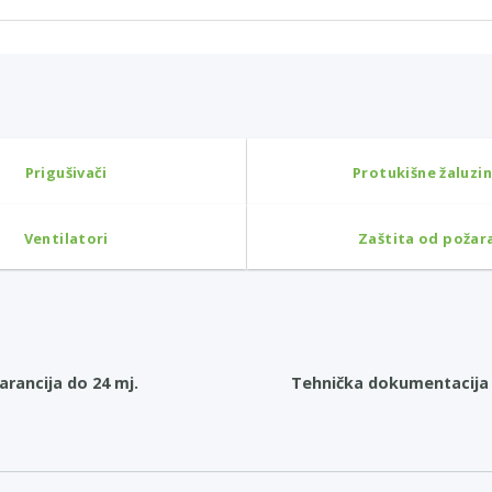
Prigušivači
Protukišne žaluzi
Ventilatori
Zaštita od požar
arancija do 24 mj.
Tehnička dokumentacija 