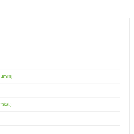
luminij
tikal.)