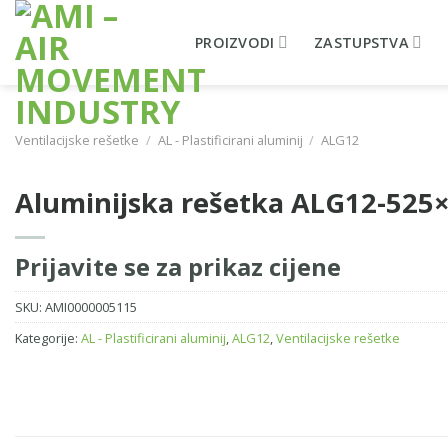
Skip
to
PROIZVODI
ZASTUPSTVA
content
Ventilacijske rešetke
/
AL - Plastificirani aluminij
/
ALG12
Aluminijska rešetka ALG12-525
Prijavite se za prikaz cijene
SKU:
AMI0000005115
Kategorije:
AL - Plastificirani aluminij
,
ALG12
,
Ventilacijske rešetke