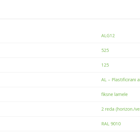
ALG12
525
125
AL – Plastificirani a
fiksne lamele
2 reda (horizon./ver
RAL 9010