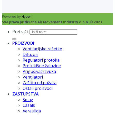
Powered by
Hyper
Sva prava pridržana Air Movement Industry d.o.o. © 2023
Pretraži:
PROIZVODI
Ventilacijske rešetke
Difuzori
Regulatori protoka
Protukišne žaluzine
Prigušivači zvuka
Ventilatori
Zaštita od požara
Ostali proizvodi
ZASTUPSTVA
Smay
Casals
Aerauliqa