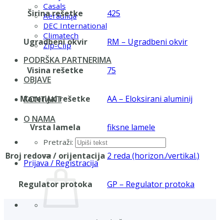
Casals
Širina rešetke
425
Aerauliqa
DEC International
Climatech
Ugradbeni okvir
RM – Ugradbeni okvir
Zip-Clip
PODRŠKA PARTNERIMA
Visina rešetke
75
OBJAVE
Materijal rešetke
AA – Eloksirani aluminij
KONTAKT
O NAMA
Vrsta lamela
fiksne lamele
Pretraži:
Broj redova / orijentacija
2 reda (horizon./vertikal.)
Prijava / Registracija
Regulator protoka
GP – Regulator protoka