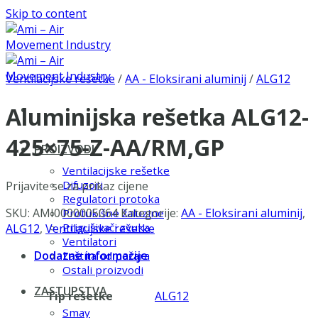
Skip to content
Ventilacijske rešetke
/
AA - Eloksirani aluminij
/
ALG12
Aluminijska rešetka ALG12-
425×75-Z-AA/RM,GP
PROIZVODI
Ventilacijske rešetke
Difuzori
Prijavite se za prikaz cijene
Regulatori protoka
SKU:
AMI0000005064
Kategorije:
AA - Eloksirani aluminij
,
Protukišne žaluzine
Prigušivači zvuka
ALG12
,
Ventilacijske rešetke
Ventilatori
Dodatne informacije
Zaštita od požara
Ostali proizvodi
ZASTUPSTVA
Tip rešetke
ALG12
Smay