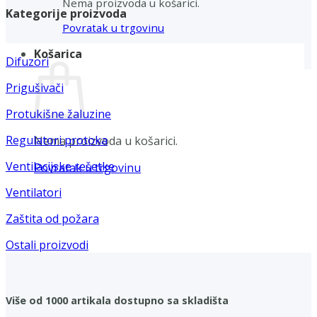
Nema proizvoda u košarici.
Kategorije proizvoda
Povratak u trgovinu
Košarica
Difuzori
Prigušivači
Protukišne žaluzine
Regulatori protoka
Nema proizvoda u košarici.
Ventilacijske rešetke
Povratak u trgovinu
Ventilatori
Zaštita od požara
Ostali proizvodi
Više od 1000 artikala dostupno sa skladišta