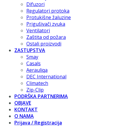
Difuzori
Regulatori protoka
Protukišne žaluzine
Prigušivači zvuka
Ventilatori
Zaštita od požara
Ostali proizvodi
ZASTUPSTVA
Smay
Casals
Aerauliqa
DEC International
Climatech
Zip-Clip
PODRŠKA PARTNERIMA
OBJAVE
KONTAKT
O NAMA
Prijava / Registracija