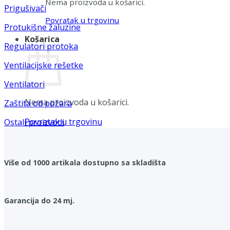
Nema proizvoda u košarici.
Prigušivači
Povratak u trgovinu
Protukišne žaluzine
Košarica
Regulatori protoka
Ventilacijske rešetke
Ventilatori
Nema proizvoda u košarici.
Zaštita od požara
Povratak u trgovinu
Ostali proizvodi
Više od 1000 artikala dostupno sa skladišta
Garancija do 24 mj.