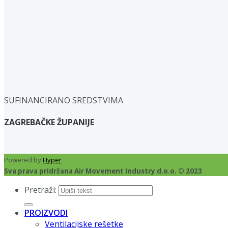
SUFINANCIRANO SREDSTVIMA
ZAGREBAČKE ŽUPANIJE
Powered by
Hyper
Sva prava pridržana Air Movement Industry d.o.o. © 2023
Pretraži:
PROIZVODI
Ventilacijske rešetke