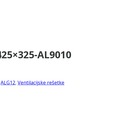
425×325-AL9010
,
ALG12
,
Ventilacijske rešetke