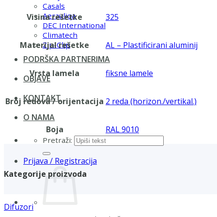
Casals
Aerauliqa
Visina rešetke
325
DEC International
Climatech
Materijal rešetke
AL – Plastificirani aluminij
Zip-Clip
PODRŠKA PARTNERIMA
Vrsta lamela
fiksne lamele
OBJAVE
KONTAKT
Broj redova / orijentacija
2 reda (horizon./vertikal.)
O NAMA
Boja
RAL 9010
Pretraži:
Prijava / Registracija
Kategorije proizvoda
Difuzori