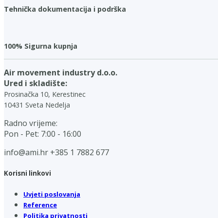
Tehnička dokumentacija i podrška
100% Sigurna kupnja
Air movement industry d.o.o.
Ured i skladište:
Prosinačka 10, Kerestinec
10431 Sveta Nedelja
Radno vrijeme:
Pon - Pet: 7:00 - 16:00
info@ami.hr
+385 1 7882 677
Korisni linkovi
Uvjeti poslovanja
Reference
Politika privatnosti