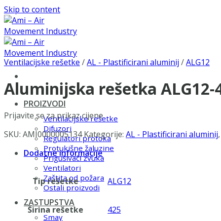
Skip to content
Ventilacijske rešetke
/
AL - Plastificirani aluminij
/
ALG12
Aluminijska rešetka ALG12-
PROIZVODI
Prijavite se za prikaz cijene
Ventilacijske rešetke
Difuzori
SKU:
AMI0000005134
Kategorije:
AL - Plastificirani aluminij
Regulatori protoka
Protukišne žaluzine
Dodatne informacije
Prigušivači zvuka
Ventilatori
Zaštita od požara
Tip rešetke
ALG12
Ostali proizvodi
ZASTUPSTVA
Širina rešetke
425
Smay