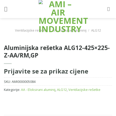
Skip
to
content
Ventilacijske rešetke
/
AA - Eloksirani aluminij
/
ALG12
Aluminijska rešetka ALG12-425×225-
Z-AA/RM,GP
Prijavite se za prikaz cijene
SKU:
AMI0000005084
Kategorije:
AA - Eloksirani aluminij
,
ALG12
,
Ventilacijske rešetke