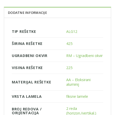
DODATNE INFORMACIJE
TIP REŠETKE
ALG12
ŠIRINA REŠETKE
425
UGRADBENI OKVIR
RM – Ugradbeni okvir
VISINA REŠETKE
225
AA – Eloksirani
MATERIJAL REŠETKE
aluminij
VRSTA LAMELA
fiksne lamele
2 reda
BROJ REDOVA /
ORIJENTACIJA
(horizon./vertikal.)