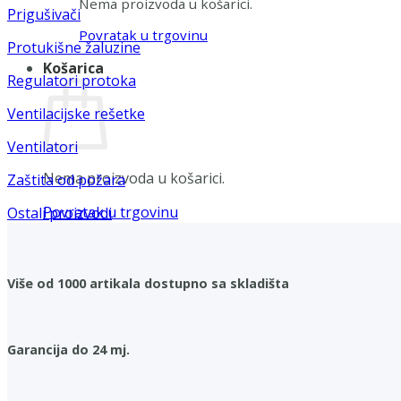
Nema proizvoda u košarici.
Prigušivači
Povratak u trgovinu
Protukišne žaluzine
Košarica
Regulatori protoka
Ventilacijske rešetke
Ventilatori
Nema proizvoda u košarici.
Zaštita od požara
Povratak u trgovinu
Ostali proizvodi
Više od 1000 artikala dostupno sa skladišta
Garancija do 24 mj.