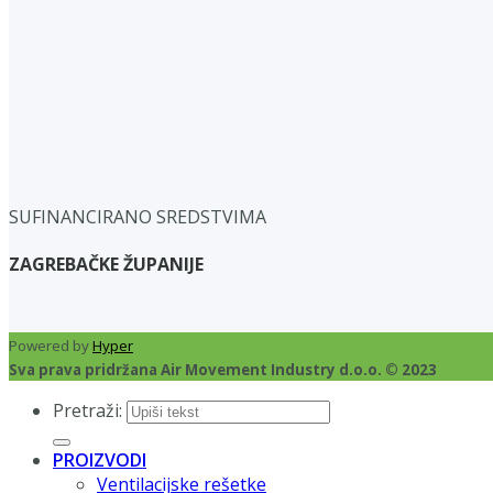
SUFINANCIRANO SREDSTVIMA
ZAGREBAČKE ŽUPANIJE
Powered by
Hyper
Sva prava pridržana Air Movement Industry d.o.o. © 2023
Pretraži:
PROIZVODI
Ventilacijske rešetke