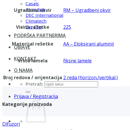
Casals
Aerauliqa
Ugradbeni okvir
RM – Ugradbeni okvir
DEC International
Climatech
Visina rešetke
225
Zip-Clip
PODRŠKA PARTNERIMA
Materijal rešetke
AA – Eloksirani aluminij
OBJAVE
KONTAKT
Vrsta lamela
fiksne lamele
O NAMA
Broj redova / orijentacija
2 reda (horizon./vertikal.)
Pretraži:
Prijava / Registracija
Kategorije proizvoda
Difuzori