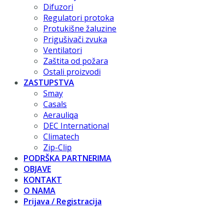
Difuzori
Regulatori protoka
Protukišne žaluzine
Prigušivači zvuka
Ventilatori
Zaštita od požara
Ostali proizvodi
ZASTUPSTVA
Smay
Casals
Aerauliqa
DEC International
Climatech
Zip-Clip
PODRŠKA PARTNERIMA
OBJAVE
KONTAKT
O NAMA
Prijava / Registracija