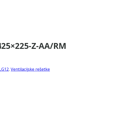
-425×225-Z-AA/RM
LG12
,
Ventilacijske rešetke