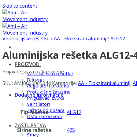
Skip to content
Ventilacijske rešetke
/
AA - Eloksirani aluminij
/
ALG12
Aluminijska rešetka ALG12
PROIZVODI
Prijavite se za prikaz cijene
Ventilacijske rešetke
Difuzori
SKU:
AMI0000005044
Kategorije:
AA - Eloksirani aluminij
,
A
Regulatori protoka
Protukišne žaluzine
Dodatne informacije
Prigušivači zvuka
Ventilatori
Zaštita od požara
Tip rešetke
ALG12
Ostali proizvodi
ZASTUPSTVA
Širina rešetke
425
Smay