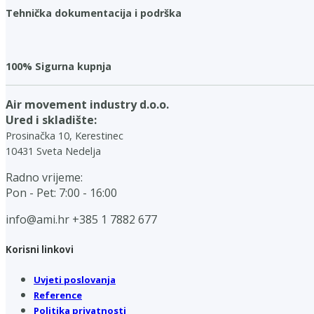
Tehnička dokumentacija i podrška
100% Sigurna kupnja
Air movement industry d.o.o.
Ured i skladište:
Prosinačka 10, Kerestinec
10431 Sveta Nedelja
Radno vrijeme:
Pon - Pet: 7:00 - 16:00
info@ami.hr
+385 1 7882 677
Korisni linkovi
Uvjeti poslovanja
Reference
Politika privatnosti