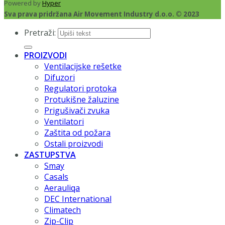
Powered by
Hyper
Sva prava pridržana Air Movement Industry d.o.o. © 2023
Pretraži:
PROIZVODI
Ventilacijske rešetke
Difuzori
Regulatori protoka
Protukišne žaluzine
Prigušivači zvuka
Ventilatori
Zaštita od požara
Ostali proizvodi
ZASTUPSTVA
Smay
Casals
Aerauliqa
DEC International
Climatech
Zip-Clip