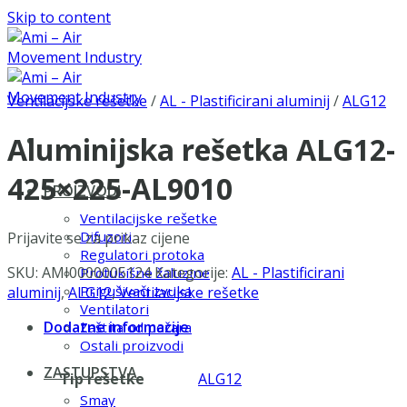
Skip to content
Ventilacijske rešetke
/
AL - Plastificirani aluminij
/
ALG12
Aluminijska rešetka ALG12-
425×225-AL9010
PROIZVODI
Ventilacijske rešetke
Difuzori
Prijavite se za prikaz cijene
Regulatori protoka
SKU:
AMI0000005124
Kategorije:
AL - Plastificirani
Protukišne žaluzine
Prigušivači zvuka
aluminij
,
ALG12
,
Ventilacijske rešetke
Ventilatori
Dodatne informacije
Zaštita od požara
Ostali proizvodi
ZASTUPSTVA
Tip rešetke
ALG12
Smay