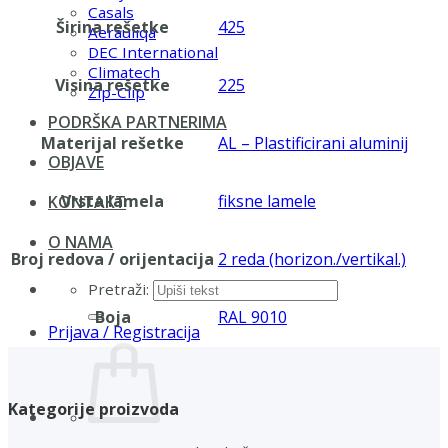
Casals
Širina rešetke
425
Aerauliqa
DEC International
Climatech
Visina rešetke
225
Zip-Clip
PODRŠKA PARTNERIMA
Materijal rešetke
AL – Plastificirani aluminij
OBJAVE
Vrsta lamela
fiksne lamele
KONTAKT
O NAMA
Broj redova / orijentacija
2 reda (horizon./vertikal.)
Pretraži:
Boja
RAL 9010
Prijava / Registracija
Kategorije proizvoda