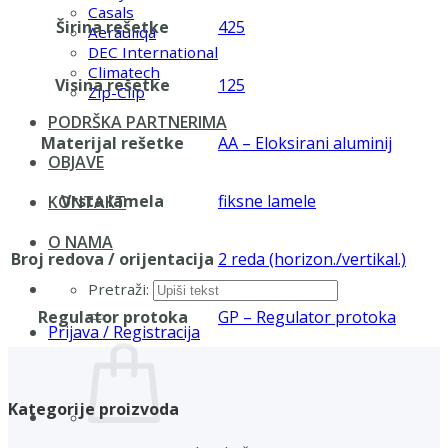
Casals
Širina rešetke
425
Aerauliqa
DEC International
Climatech
Visina rešetke
125
Zip-Clip
PODRŠKA PARTNERIMA
Materijal rešetke
AA – Eloksirani aluminij
OBJAVE
Vrsta lamela
fiksne lamele
KONTAKT
O NAMA
Broj redova / orijentacija
2 reda (horizon./vertikal.)
Pretraži:
Regulator protoka
GP – Regulator protoka
Prijava / Registracija
Kategorije proizvoda