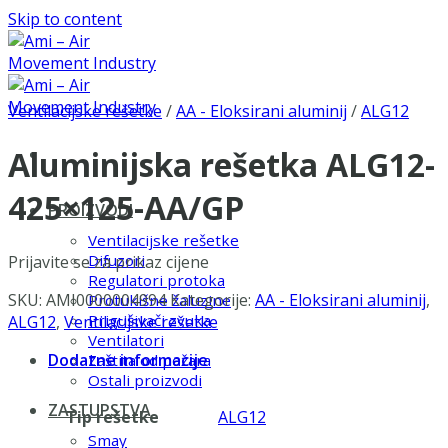
Skip to content
Ventilacijske rešetke
/
AA - Eloksirani aluminij
/
ALG12
Aluminijska rešetka ALG12-
425×125-AA/GP
PROIZVODI
Ventilacijske rešetke
Difuzori
Prijavite se za prikaz cijene
Regulatori protoka
SKU:
AMI0000004994
Kategorije:
AA - Eloksirani aluminij
,
Protukišne žaluzine
Prigušivači zvuka
ALG12
,
Ventilacijske rešetke
Ventilatori
Dodatne informacije
Zaštita od požara
Ostali proizvodi
ZASTUPSTVA
Tip rešetke
ALG12
Smay