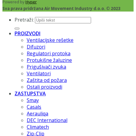
Powered by
Hyper
Sva prava pridržana Air Movement Industry d.o.o. © 2023
Pretraži:
PROIZVODI
Ventilacijske rešetke
Difuzori
Regulatori protoka
Protukišne žaluzine
Prigušivači zvuka
Ventilatori
Zaštita od požara
Ostali proizvodi
ZASTUPSTVA
Smay
Casals
Aerauliqa
DEC International
Climatech
Zip-Clip