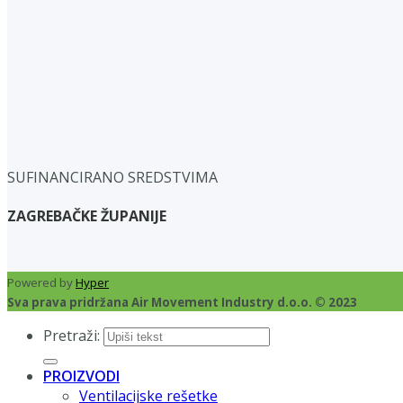
SUFINANCIRANO SREDSTVIMA
ZAGREBAČKE ŽUPANIJE
Powered by
Hyper
Sva prava pridržana Air Movement Industry d.o.o. © 2023
Pretraži:
PROIZVODI
Ventilacijske rešetke