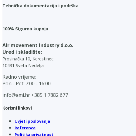
Tehnička dokumentacija i podrška
100% Sigurna kupnja
Air movement industry d.o.o.
Ured i skladište:
Prosinačka 10, Kerestinec
10431 Sveta Nedelja
Radno vrijeme:
Pon - Pet: 7:00 - 16:00
info@ami.hr
+385 1 7882 677
Korisni linkovi
Uvjeti poslovanja
Reference
Politika privatnosti