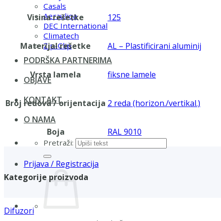
Casals
Aerauliqa
Visina rešetke
125
DEC International
Climatech
Materijal rešetke
AL – Plastificirani aluminij
Zip-Clip
PODRŠKA PARTNERIMA
Vrsta lamela
fiksne lamele
OBJAVE
KONTAKT
Broj redova / orijentacija
2 reda (horizon./vertikal.)
O NAMA
Boja
RAL 9010
Pretraži:
Prijava / Registracija
Kategorije proizvoda
Difuzori