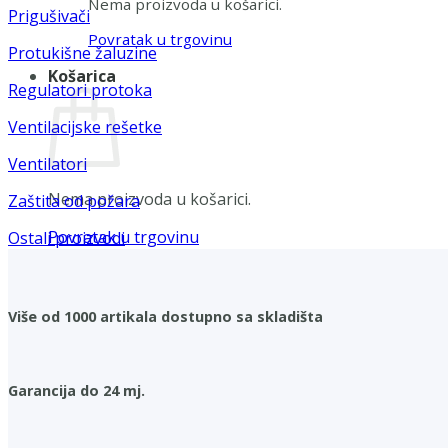
Nema proizvoda u košarici.
Prigušivači
Povratak u trgovinu
Protukišne žaluzine
Košarica
Regulatori protoka
Ventilacijske rešetke
Ventilatori
Nema proizvoda u košarici.
Zaštita od požara
Povratak u trgovinu
Ostali proizvodi
Više od 1000 artikala dostupno sa skladišta
Garancija do 24 mj.