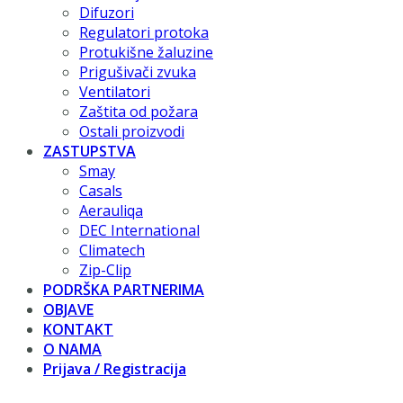
Difuzori
Regulatori protoka
Protukišne žaluzine
Prigušivači zvuka
Ventilatori
Zaštita od požara
Ostali proizvodi
ZASTUPSTVA
Smay
Casals
Aerauliqa
DEC International
Climatech
Zip-Clip
PODRŠKA PARTNERIMA
OBJAVE
KONTAKT
O NAMA
Prijava / Registracija