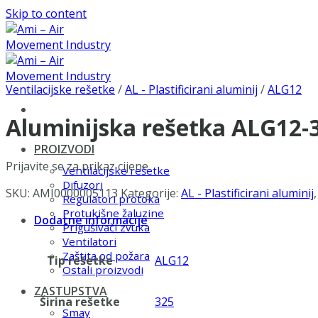
Skip to content
Ventilacijske rešetke
/
AL - Plastificirani aluminij
/
ALG12
Aluminijska rešetka ALG12-
PROIZVODI
Prijavite se za prikaz cijene
Ventilacijske rešetke
Difuzori
SKU:
AMI0000005113
Kategorije:
AL - Plastificirani aluminij
Regulatori protoka
Protukišne žaluzine
Dodatne informacije
Prigušivači zvuka
Ventilatori
Zaštita od požara
Tip rešetke
ALG12
Ostali proizvodi
ZASTUPSTVA
Širina rešetke
325
Smay