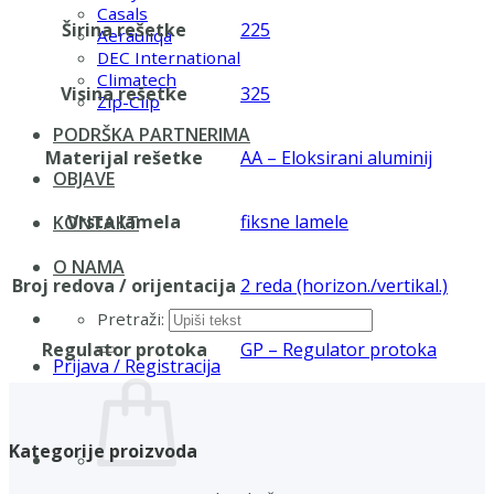
Casals
Širina rešetke
225
Aerauliqa
DEC International
Climatech
Visina rešetke
325
Zip-Clip
PODRŠKA PARTNERIMA
Materijal rešetke
AA – Eloksirani aluminij
OBJAVE
Vrsta lamela
fiksne lamele
KONTAKT
O NAMA
Broj redova / orijentacija
2 reda (horizon./vertikal.)
Pretraži:
Regulator protoka
GP – Regulator protoka
Prijava / Registracija
Kategorije proizvoda