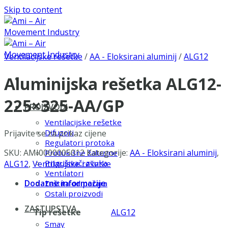
Skip to content
Ventilacijske rešetke
/
AA - Eloksirani aluminij
/
ALG12
Aluminijska rešetka ALG12-
225×325-AA/GP
PROIZVODI
Ventilacijske rešetke
Difuzori
Prijavite se za prikaz cijene
Regulatori protoka
SKU:
AMI0000005012
Kategorije:
AA - Eloksirani aluminij
,
Protukišne žaluzine
Prigušivači zvuka
ALG12
,
Ventilacijske rešetke
Ventilatori
Dodatne informacije
Zaštita od požara
Ostali proizvodi
ZASTUPSTVA
Tip rešetke
ALG12
Smay