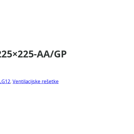
-225×225-AA/GP
LG12
,
Ventilacijske rešetke