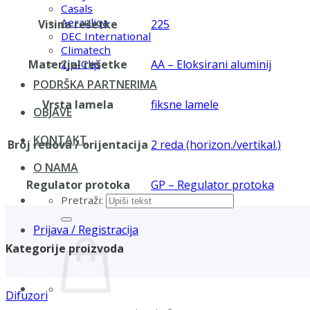
Casals
Aerauliqa
Visina rešetke
225
DEC International
Climatech
Materijal rešetke
AA – Eloksirani aluminij
Zip-Clip
PODRŠKA PARTNERIMA
Vrsta lamela
fiksne lamele
OBJAVE
KONTAKT
Broj redova / orijentacija
2 reda (horizon./vertikal.)
O NAMA
Regulator protoka
GP – Regulator protoka
Pretraži:
Prijava / Registracija
Kategorije proizvoda
Difuzori