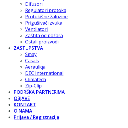
Difuzori
Regulatori protoka
Protukišne žaluzine
Prigušivači zvuka
Ventilatori
Zaštita od požara
Ostali proizvodi
ZASTUPSTVA
Smay
Casals
Aerauliqa
DEC International
Climatech
Zip-Clip
PODRŠKA PARTNERIMA
OBJAVE
KONTAKT
O NAMA
Prijava / Registracija