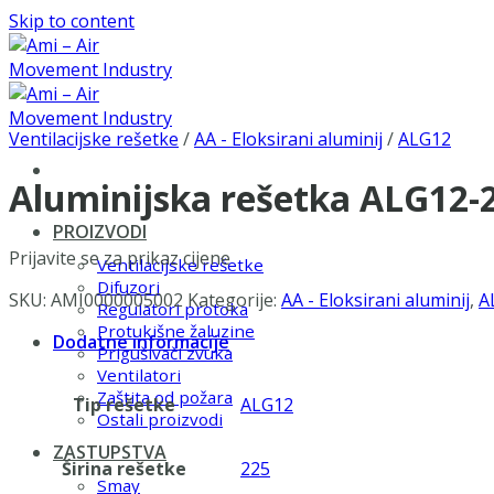
Skip to content
Ventilacijske rešetke
/
AA - Eloksirani aluminij
/
ALG12
Aluminijska rešetka ALG12
PROIZVODI
Prijavite se za prikaz cijene
Ventilacijske rešetke
Difuzori
SKU:
AMI0000005002
Kategorije:
AA - Eloksirani aluminij
,
A
Regulatori protoka
Protukišne žaluzine
Dodatne informacije
Prigušivači zvuka
Ventilatori
Zaštita od požara
Tip rešetke
ALG12
Ostali proizvodi
ZASTUPSTVA
Širina rešetke
225
Smay