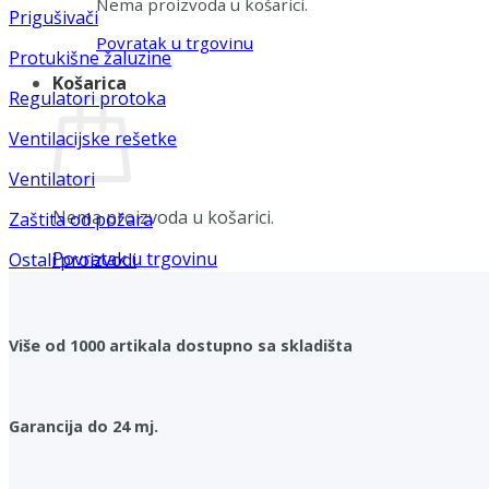
Nema proizvoda u košarici.
Prigušivači
Povratak u trgovinu
Protukišne žaluzine
Košarica
Regulatori protoka
Ventilacijske rešetke
Ventilatori
Nema proizvoda u košarici.
Zaštita od požara
Povratak u trgovinu
Ostali proizvodi
Više od 1000 artikala dostupno sa skladišta
Garancija do 24 mj.