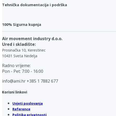
Tehnička dokumentacija i podrška
100% Sigurna kupnja
Air movement industry d.o.o.
Ured i skladište:
Prosinačka 10, Kerestinec
10431 Sveta Nedelja
Radno vrijeme:
Pon - Pet: 7:00 - 16:00
info@ami.hr
+385 1 7882 677
Korisni linkovi
Uvjeti poslovanja
Reference
Politika privatnosti