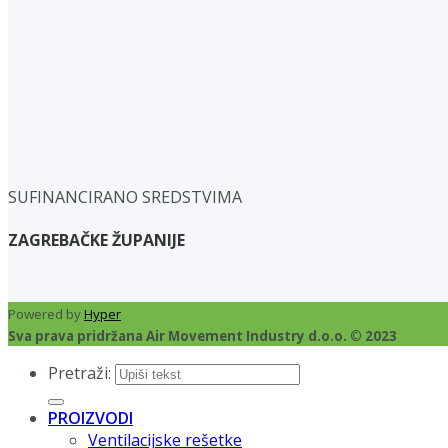
SUFINANCIRANO SREDSTVIMA
ZAGREBAČKE ŽUPANIJE
Powered by
Hyper
Sva prava pridržana Air Movement Industry d.o.o. © 2023
Pretraži:
PROIZVODI
Ventilacijske rešetke