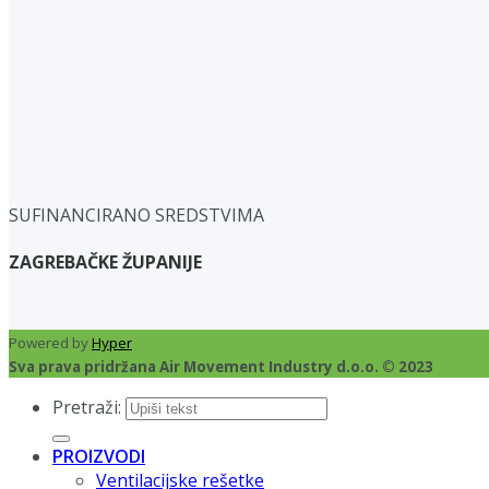
SUFINANCIRANO SREDSTVIMA
ZAGREBAČKE ŽUPANIJE
Powered by
Hyper
Sva prava pridržana Air Movement Industry d.o.o. © 2023
Pretraži:
PROIZVODI
Ventilacijske rešetke