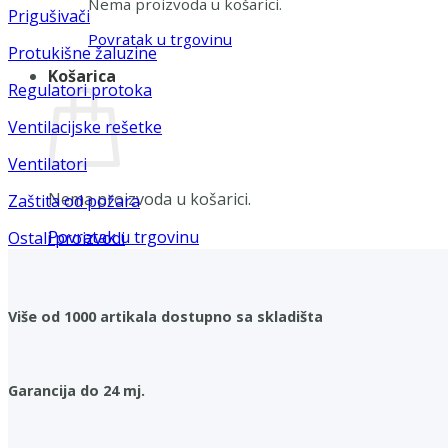
Nema proizvoda u košarici.
Prigušivači
Povratak u trgovinu
Protukišne žaluzine
Košarica
Regulatori protoka
Ventilacijske rešetke
Ventilatori
Nema proizvoda u košarici.
Zaštita od požara
Povratak u trgovinu
Ostali proizvodi
Više od 1000 artikala dostupno sa skladišta
Garancija do 24 mj.