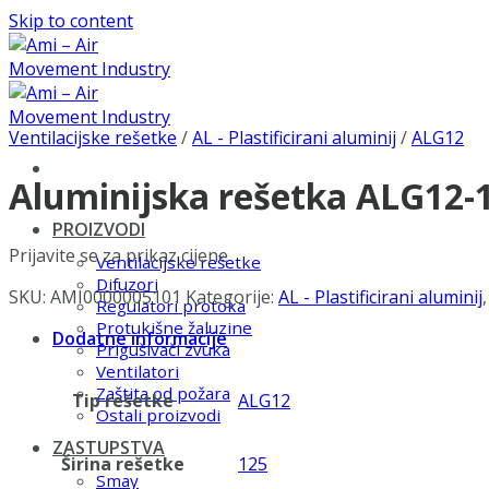
Skip to content
Ventilacijske rešetke
/
AL - Plastificirani aluminij
/
ALG12
Aluminijska rešetka ALG12-
PROIZVODI
Prijavite se za prikaz cijene
Ventilacijske rešetke
Difuzori
SKU:
AMI0000005101
Kategorije:
AL - Plastificirani aluminij
Regulatori protoka
Protukišne žaluzine
Dodatne informacije
Prigušivači zvuka
Ventilatori
Zaštita od požara
Tip rešetke
ALG12
Ostali proizvodi
ZASTUPSTVA
Širina rešetke
125
Smay