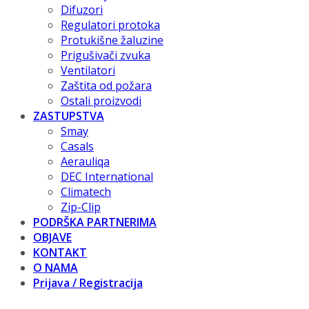
Difuzori
Regulatori protoka
Protukišne žaluzine
Prigušivači zvuka
Ventilatori
Zaštita od požara
Ostali proizvodi
ZASTUPSTVA
Smay
Casals
Aerauliqa
DEC International
Climatech
Zip-Clip
PODRŠKA PARTNERIMA
OBJAVE
KONTAKT
O NAMA
Prijava / Registracija