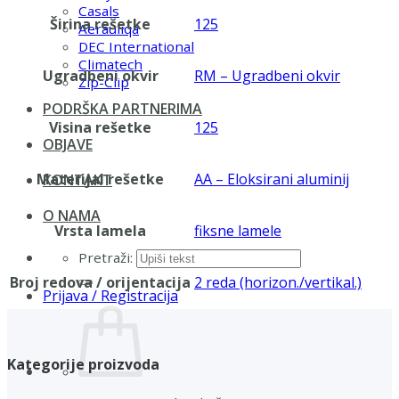
Casals
Širina rešetke
125
Aerauliqa
DEC International
Climatech
Ugradbeni okvir
RM – Ugradbeni okvir
Zip-Clip
PODRŠKA PARTNERIMA
Visina rešetke
125
OBJAVE
Materijal rešetke
AA – Eloksirani aluminij
KONTAKT
O NAMA
Vrsta lamela
fiksne lamele
Pretraži:
Broj redova / orijentacija
2 reda (horizon./vertikal.)
Prijava / Registracija
Kategorije proizvoda