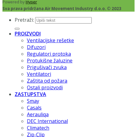
Powered by
Hyper
Sva prava pridržana Air Movement Industry d.o.o. © 2023
Pretraži:
PROIZVODI
Ventilacijske rešetke
Difuzori
Regulatori protoka
Protukišne žaluzine
Prigušivači zvuka
Ventilatori
Zaštita od požara
Ostali proizvodi
ZASTUPSTVA
Smay
Casals
Aerauliqa
DEC International
Climatech
Zip-Clip