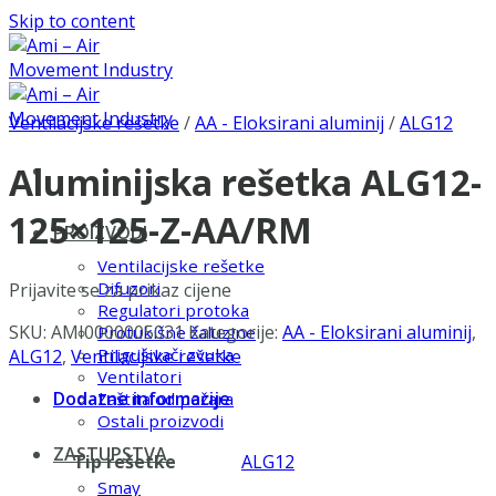
Skip to content
Ventilacijske rešetke
/
AA - Eloksirani aluminij
/
ALG12
Aluminijska rešetka ALG12-
125×125-Z-AA/RM
PROIZVODI
Ventilacijske rešetke
Difuzori
Prijavite se za prikaz cijene
Regulatori protoka
SKU:
AMI0000005031
Kategorije:
AA - Eloksirani aluminij
,
Protukišne žaluzine
Prigušivači zvuka
ALG12
,
Ventilacijske rešetke
Ventilatori
Dodatne informacije
Zaštita od požara
Ostali proizvodi
ZASTUPSTVA
Tip rešetke
ALG12
Smay