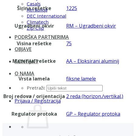
Casals
Širina rešetke
1225
Aerauliqa
DEC International
Climatech
Ugradbeni okvir
RM – Ugradbeni okvir
Zip-Clip
PODRŠKA PARTNERIMA
Visina rešetke
75
OBJAVE
Materijal rešetke
AA – Eloksirani aluminij
KONTAKT
O NAMA
Vrsta lamela
fiksne lamele
Pretraži:
Broj redova / orijentacija
2 reda (horizon./vertikal.)
Prijava / Registracija
Regulator protoka
GP – Regulator protoka