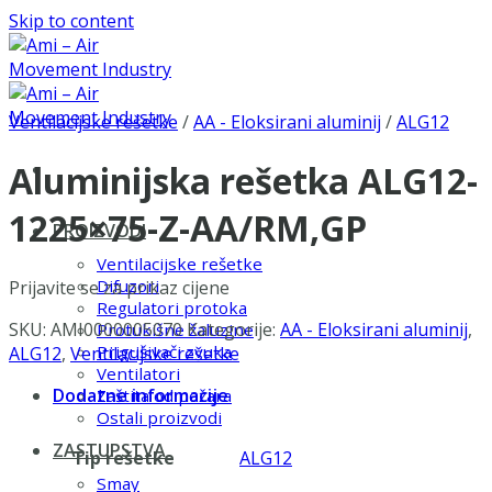
Skip to content
Ventilacijske rešetke
/
AA - Eloksirani aluminij
/
ALG12
Aluminijska rešetka ALG12-
1225×75-Z-AA/RM,GP
PROIZVODI
Ventilacijske rešetke
Difuzori
Prijavite se za prikaz cijene
Regulatori protoka
SKU:
AMI0000005070
Kategorije:
AA - Eloksirani aluminij
,
Protukišne žaluzine
Prigušivači zvuka
ALG12
,
Ventilacijske rešetke
Ventilatori
Dodatne informacije
Zaštita od požara
Ostali proizvodi
ZASTUPSTVA
Tip rešetke
ALG12
Smay