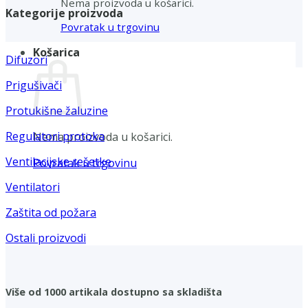
Nema proizvoda u košarici.
Kategorije proizvoda
Povratak u trgovinu
Košarica
Difuzori
Prigušivači
Protukišne žaluzine
Regulatori protoka
Nema proizvoda u košarici.
Ventilacijske rešetke
Povratak u trgovinu
Ventilatori
Zaštita od požara
Ostali proizvodi
Više od 1000 artikala dostupno sa skladišta