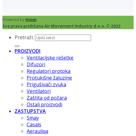
Powered by
Hyper
Sva prava pridržana Air Movement Industry d.o.o. © 2023
Pretraži:
PROIZVODI
Ventilacijske rešetke
Difuzori
Regulatori protoka
Protukišne žaluzine
Prigušivači zvuka
Ventilatori
Zaštita od požara
Ostali proizvodi
ZASTUPSTVA
Smay
Casals
Aerauliqa