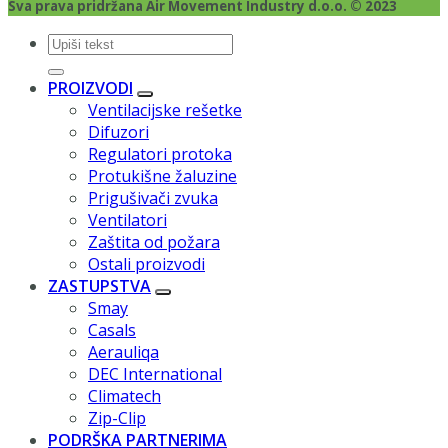
Sva prava pridržana Air Movement Industry d.o.o. © 2023
Pretraži:
PROIZVODI
Ventilacijske rešetke
Difuzori
Regulatori protoka
Protukišne žaluzine
Prigušivači zvuka
Ventilatori
Zaštita od požara
Ostali proizvodi
ZASTUPSTVA
Smay
Casals
Aerauliqa
DEC International
Climatech
Zip-Clip
PODRŠKA PARTNERIMA