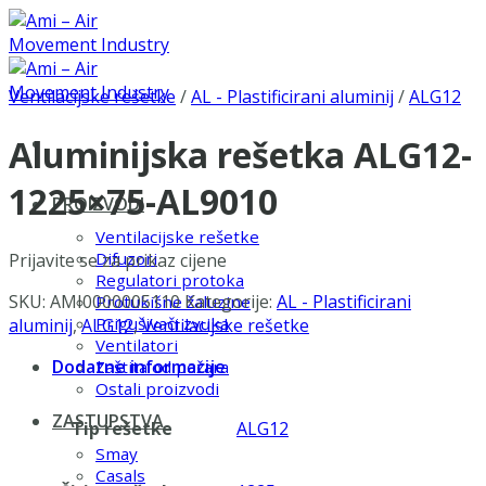
Skip
to
content
Ventilacijske rešetke
/
AL - Plastificirani aluminij
/
ALG12
Aluminijska rešetka ALG12-
1225×75-AL9010
PROIZVODI
Ventilacijske rešetke
Difuzori
Prijavite se za prikaz cijene
Regulatori protoka
SKU:
AMI0000005110
Kategorije:
AL - Plastificirani
Protukišne žaluzine
Prigušivači zvuka
aluminij
,
ALG12
,
Ventilacijske rešetke
Ventilatori
Dodatne informacije
Zaštita od požara
Ostali proizvodi
ZASTUPSTVA
Tip rešetke
ALG12
Smay
Casals