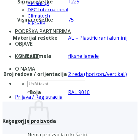
Širina rešetke
1225
Aerauliqa
DEC International
Climatech
Visina rešetke
75
Zip-Clip
PODRŠKA PARTNERIMA
Materijal rešetke
AL – Plastificirani aluminij
OBJAVE
Vrsta lamela
fiksne lamele
KONTAKT
O NAMA
Broj redova / orijentacija
2 reda (horizon./vertikal.)
Pretraži:
Boja
RAL 9010
Prijava / Registracija
Kategorije proizvoda
Nema proizvoda u košarici.