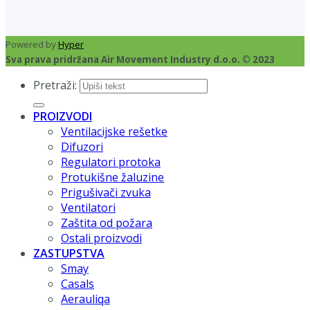
Powered by
Hyper
Sva prava pridržana Air Movement Industry d.o.o. © 2023
Pretraži:
PROIZVODI
Ventilacijske rešetke
Difuzori
Regulatori protoka
Protukišne žaluzine
Prigušivači zvuka
Ventilatori
Zaštita od požara
Ostali proizvodi
ZASTUPSTVA
Smay
Casals
Aerauliqa