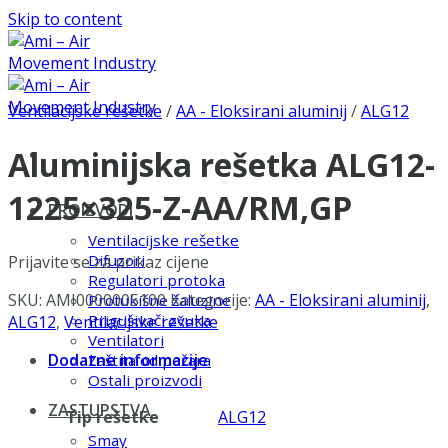
Skip to content
Ventilacijske rešetke
/
AA - Eloksirani aluminij
/
ALG12
Aluminijska rešetka ALG12-
1225×325-Z-AA/RM,GP
PROIZVODI
Ventilacijske rešetke
Difuzori
Prijavite se za prikaz cijene
Regulatori protoka
SKU:
AMI0000005100
Kategorije:
AA - Eloksirani aluminij
,
Protukišne žaluzine
Prigušivači zvuka
ALG12
,
Ventilacijske rešetke
Ventilatori
Dodatne informacije
Zaštita od požara
Ostali proizvodi
ZASTUPSTVA
Tip rešetke
ALG12
Smay