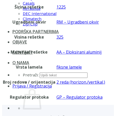
Casals
Širina rešetke
1225
Aerauliqa
DEC International
Climatech
Ugradbeni okvir
RM – Ugradbeni okvir
Zip-Clip
PODRŠKA PARTNERIMA
Visina rešetke
325
OBJAVE
Materijal rešetke
AA – Eloksirani aluminij
KONTAKT
O NAMA
Vrsta lamela
fiksne lamele
Pretraži:
Broj redova / orijentacija
2 reda (horizon./vertikal.)
Prijava / Registracija
Regulator protoka
GP – Regulator protoka