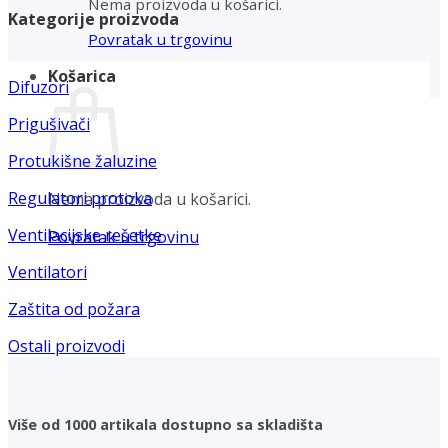
Nema proizvoda u košarici.
Kategorije proizvoda
Povratak u trgovinu
Košarica
Difuzori
Prigušivači
Protukišne žaluzine
Regulatori protoka
Nema proizvoda u košarici.
Ventilacijske rešetke
Povratak u trgovinu
Ventilatori
Zaštita od požara
Ostali proizvodi
Više od 1000 artikala dostupno sa skladišta