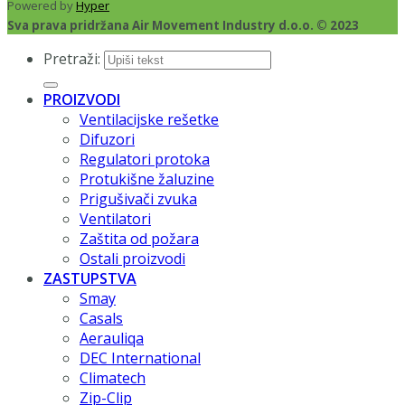
Powered by
Hyper
Sva prava pridržana Air Movement Industry d.o.o. © 2023
Pretraži:
PROIZVODI
Ventilacijske rešetke
Difuzori
Regulatori protoka
Protukišne žaluzine
Prigušivači zvuka
Ventilatori
Zaštita od požara
Ostali proizvodi
ZASTUPSTVA
Smay
Casals
Aerauliqa
DEC International
Climatech
Zip-Clip