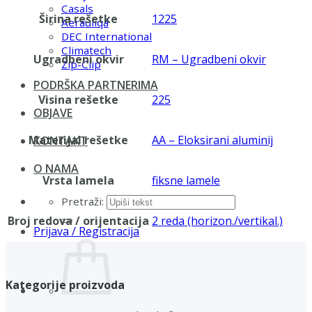
Casals
Širina rešetke
1225
Aerauliqa
DEC International
Climatech
Ugradbeni okvir
RM – Ugradbeni okvir
Zip-Clip
PODRŠKA PARTNERIMA
Visina rešetke
225
OBJAVE
Materijal rešetke
AA – Eloksirani aluminij
KONTAKT
O NAMA
Vrsta lamela
fiksne lamele
Pretraži:
Broj redova / orijentacija
2 reda (horizon./vertikal.)
Prijava / Registracija
Kategorije proizvoda