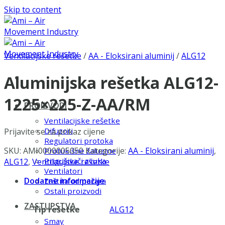
Skip to content
Ventilacijske rešetke
/
AA - Eloksirani aluminij
/
ALG12
Aluminijska rešetka ALG12-
1225×225-Z-AA/RM
PROIZVODI
Ventilacijske rešetke
Difuzori
Prijavite se za prikaz cijene
Regulatori protoka
SKU:
AMI0000005050
Kategorije:
AA - Eloksirani aluminij
,
Protukišne žaluzine
Prigušivači zvuka
ALG12
,
Ventilacijske rešetke
Ventilatori
Dodatne informacije
Zaštita od požara
Ostali proizvodi
ZASTUPSTVA
Tip rešetke
ALG12
Smay