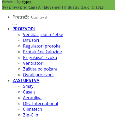
Powered by
Hyper
Sva prava pridržana Air Movement Industry d.o.o. © 2023
Pretraži:
PROIZVODI
Ventilacijske rešetke
Difuzori
Regulatori protoka
Protukišne žaluzine
Prigušivači zvuka
Ventilatori
Zaštita od požara
Ostali proizvodi
ZASTUPSTVA
Smay
Casals
Aerauliqa
DEC International
Climatech
Zip-Clip