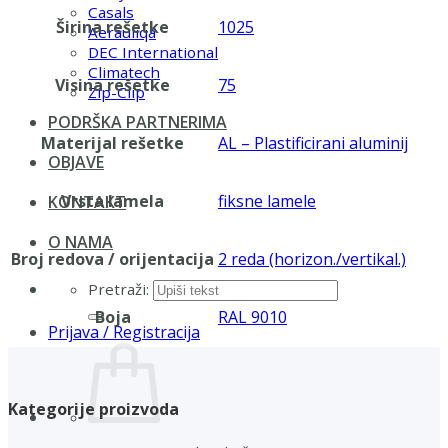
Casals
Širina rešetke
1025
Aerauliqa
DEC International
Climatech
Visina rešetke
75
Zip-Clip
PODRŠKA PARTNERIMA
Materijal rešetke
AL – Plastificirani aluminij
OBJAVE
Vrsta lamela
fiksne lamele
KONTAKT
O NAMA
Broj redova / orijentacija
2 reda (horizon./vertikal.)
Pretraži:
Boja
RAL 9010
Prijava / Registracija
Kategorije proizvoda