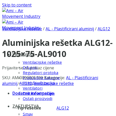
Skip to content
Ventilacijske rešetke
/
AL - Plastificirani aluminij
/
ALG12
Aluminijska rešetka ALG12-
1025×75-AL9010
PROIZVODI
Ventilacijske rešetke
Difuzori
Prijavite se za prikaz cijene
Regulatori protoka
SKU:
AMI0000005109
Kategorije:
AL - Plastificirani
Protukišne žaluzine
Prigušivači zvuka
aluminij
,
ALG12
,
Ventilacijske rešetke
Ventilatori
Dodatne informacije
Zaštita od požara
Ostali proizvodi
ZASTUPSTVA
Tip rešetke
ALG12
Smay