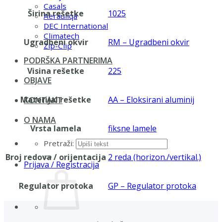
Casals
Širina rešetke
1025
Aerauliqa
DEC International
Climatech
Ugradbeni okvir
RM – Ugradbeni okvir
Zip-Clip
PODRŠKA PARTNERIMA
Visina rešetke
225
OBJAVE
Materijal rešetke
AA – Eloksirani aluminij
KONTAKT
O NAMA
Vrsta lamela
fiksne lamele
Pretraži:
Broj redova / orijentacija
2 reda (horizon./vertikal.)
Prijava / Registracija
Regulator protoka
GP – Regulator protoka