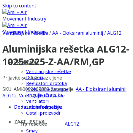
Skip to content
Ventilacijske rešetke
/
AA - Eloksirani aluminij
/
ALG12
Aluminijska rešetka ALG12-
1025×225-Z-AA/RM,GP
PROIZVODI
Ventilacijske rešetke
Difuzori
Prijavite se za prikaz cijene
Regulatori protoka
SKU:
AMI0000005089
Kategorije:
AA - Eloksirani aluminij
,
Protukišne žaluzine
Prigušivači zvuka
ALG12
,
Ventilacijske rešetke
Ventilatori
Dodatne informacije
Zaštita od požara
Ostali proizvodi
ZASTUPSTVA
Tip rešetke
ALG12
Smay