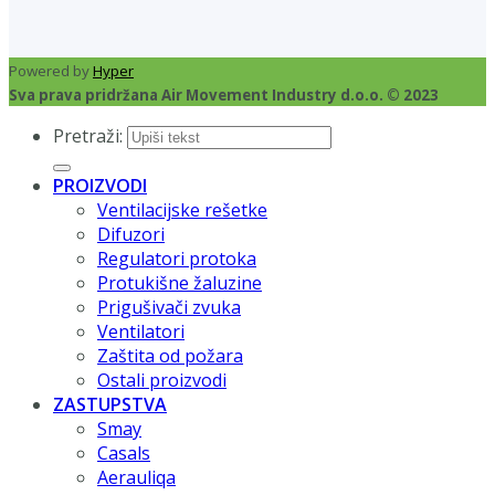
Powered by
Hyper
Sva prava pridržana Air Movement Industry d.o.o. © 2023
Pretraži:
PROIZVODI
Ventilacijske rešetke
Difuzori
Regulatori protoka
Protukišne žaluzine
Prigušivači zvuka
Ventilatori
Zaštita od požara
Ostali proizvodi
ZASTUPSTVA
Smay
Casals
Aerauliqa