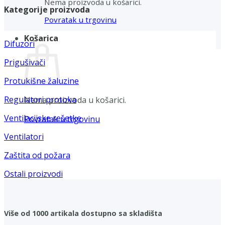
Nema proizvoda u košarici.
Kategorije proizvoda
Povratak u trgovinu
Košarica
Difuzori
Prigušivači
Protukišne žaluzine
Regulatori protoka
Nema proizvoda u košarici.
Ventilacijske rešetke
Povratak u trgovinu
Ventilatori
Zaštita od požara
Ostali proizvodi
Više od 1000 artikala dostupno sa skladišta