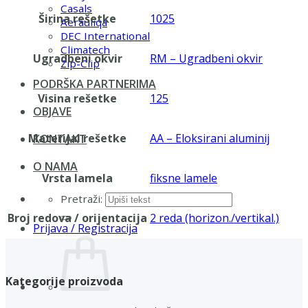
Casals
Širina rešetke
1025
Aerauliqa
DEC International
Climatech
Ugradbeni okvir
RM – Ugradbeni okvir
Zip-Clip
PODRŠKA PARTNERIMA
Visina rešetke
125
OBJAVE
Materijal rešetke
AA – Eloksirani aluminij
KONTAKT
O NAMA
Vrsta lamela
fiksne lamele
Pretraži:
Broj redova / orijentacija
2 reda (horizon./vertikal.)
Prijava / Registracija
Kategorije proizvoda