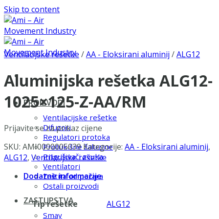
Skip to content
Ventilacijske rešetke
/
AA - Eloksirani aluminij
/
ALG12
Aluminijska rešetka ALG12-
1025×125-Z-AA/RM
PROIZVODI
Ventilacijske rešetke
Difuzori
Prijavite se za prikaz cijene
Regulatori protoka
SKU:
AMI0000005039
Kategorije:
AA - Eloksirani aluminij
,
Protukišne žaluzine
Prigušivači zvuka
ALG12
,
Ventilacijske rešetke
Ventilatori
Dodatne informacije
Zaštita od požara
Ostali proizvodi
ZASTUPSTVA
Tip rešetke
ALG12
Smay