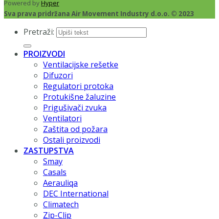
Powered by
Hyper
Sva prava pridržana Air Movement Industry d.o.o. © 2023
Pretraži:
PROIZVODI
Ventilacijske rešetke
Difuzori
Regulatori protoka
Protukišne žaluzine
Prigušivači zvuka
Ventilatori
Zaštita od požara
Ostali proizvodi
ZASTUPSTVA
Smay
Casals
Aerauliqa
DEC International
Climatech
Zip-Clip