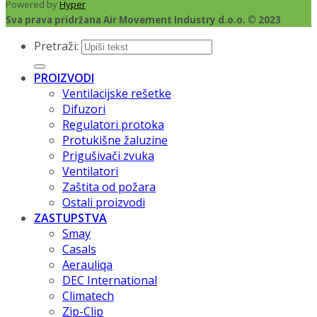
Powered by
Hyper
Sva prava pridržana Air Movement Industry d.o.o. © 2023
Pretraži:
PROIZVODI
Ventilacijske rešetke
Difuzori
Regulatori protoka
Protukišne žaluzine
Prigušivači zvuka
Ventilatori
Zaštita od požara
Ostali proizvodi
ZASTUPSTVA
Smay
Casals
Aerauliqa
DEC International
Climatech
Zip-Clip