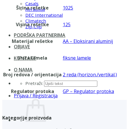
Casals
Širina rešetke
1025
Aerauliqa
DEC International
Climatech
Visina rešetke
125
Zip-Clip
PODRŠKA PARTNERIMA
Materijal rešetke
AA – Eloksirani aluminij
OBJAVE
Vrsta lamela
fiksne lamele
KONTAKT
O NAMA
Broj redova / orijentacija
2 reda (horizon./vertikal.)
Pretraži:
Regulator protoka
GP – Regulator protoka
Prijava / Registracija
Kategorije proizvoda