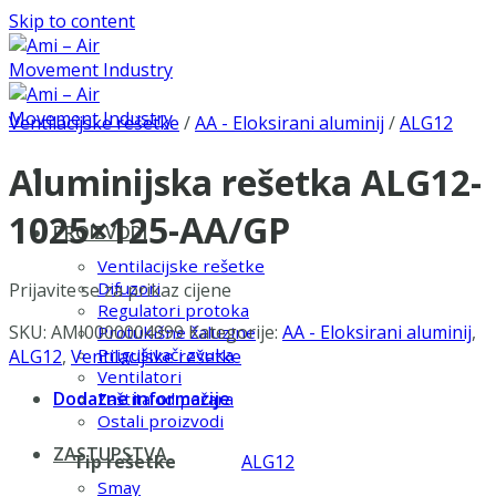
Skip to content
Ventilacijske rešetke
/
AA - Eloksirani aluminij
/
ALG12
Aluminijska rešetka ALG12-
1025×125-AA/GP
PROIZVODI
Ventilacijske rešetke
Difuzori
Prijavite se za prikaz cijene
Regulatori protoka
SKU:
AMI0000004999
Kategorije:
AA - Eloksirani aluminij
,
Protukišne žaluzine
Prigušivači zvuka
ALG12
,
Ventilacijske rešetke
Ventilatori
Dodatne informacije
Zaštita od požara
Ostali proizvodi
ZASTUPSTVA
Tip rešetke
ALG12
Smay