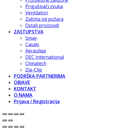
Protukišne žaluzine
Prigušivači zvuka
Ventilatori
Zaštita od požara
Ostali proizvodi
ZASTUPSTVA
Smay
Casals
Aerauliqa
DEC International
Climatech
Zip-Clip
PODRŠKA PARTNERIMA
OBJAVE
KONTAKT
O NAMA
Prijava / Registracija