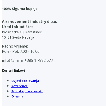
100% Sigurna kupnja
Air movement industry d.o.o.
Ured i skladište:
Prosinačka 10, Kerestinec
10431 Sveta Nedelja
Radno vrijeme:
Pon - Pet: 7:00 - 16:00
info@ami.hr
+385 1 7882 677
Korisni linkovi
Uvjeti poslovanja
Reference
Politika privatnosti
O nama