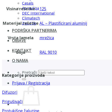
Casals
Aerauliqa
Visina rešetke
125
DEC International
Climatech
Materijal rešetke
AL – Plastificirani aluminij
Zip-Clip
PODRŠKA PARTNERIMA
Vrsta lamela
mrežica
OBJAVE
KONTAKT
Boja
RAL 9010
O NAMA
Pretraži:
Kategorije proizvoda
Prijava / Registracija
Difuzori
Prigušivači
Protukišne žaluzine