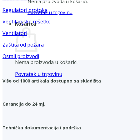
Nema proizvoda u košarici.
Regulatori protoka
Povratak u trgovinu
Ventilacijske rešetke
Košarica
Ventilatori
Zaštita od požara
Ostali proizvodi
Nema proizvoda u košarici.
Povratak u trgovinu
Više od 1000 artikala dostupno sa skladišta
Garancija do 24 mj.
Tehnička dokumentacija i podrška