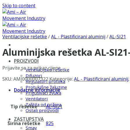
Skip to content
Ventilacijske rešetke
/
AL - Plastificirani aluminij
/
AL-SI21
Aluminijska rešetka AL-SI2
PROIZVODI
Prijavite se za prikaz cijene
Ventilacijske rešetke
Difuzori
SKU:
AMI0000007322
Kategorije:
AL - Plastificirani aluminij
Regulatori protoka
Protukišne žaluzine
Dodatne informacije
Prigušivači zvuka
Ventilatori
Zaštita od požara
Tip rešetke
AL-SI21
Ostali proizvodi
ZASTUPSTVA
Širina rešetke
825
Smay