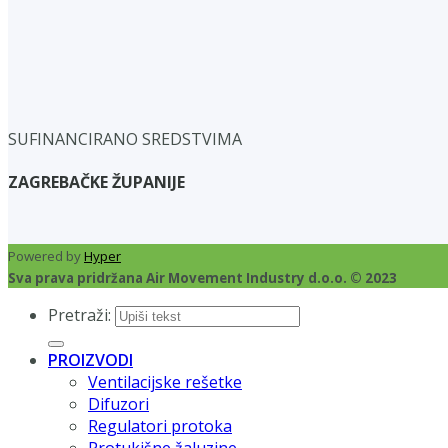
SUFINANCIRANO SREDSTVIMA
ZAGREBAČKE ŽUPANIJE
Powered by
Hyper
Sva prava pridržana Air Movement Industry d.o.o. © 2023
Pretraži:
PROIZVODI
Ventilacijske rešetke
Difuzori
Regulatori protoka