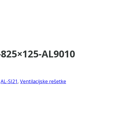
1-825×125-AL9010
,
AL-SI21
,
Ventilacijske rešetke