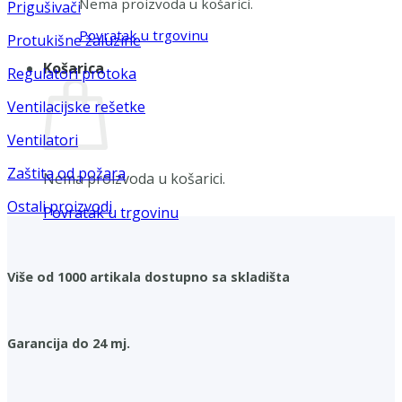
Nema proizvoda u košarici.
Prigušivači
Povratak u trgovinu
Protukišne žaluzine
Košarica
Regulatori protoka
Ventilacijske rešetke
Ventilatori
Zaštita od požara
Nema proizvoda u košarici.
Ostali proizvodi
Povratak u trgovinu
Više od 1000 artikala dostupno sa skladišta
Garancija do 24 mj.