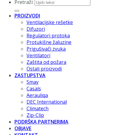
Pretraži:
PROIZVODI
Ventilacijske rešetke
Difuzori
Regulatori protoka
Protukišne žaluzine
Prigušivači zvuka
Ventilatori
Zaštita od požara
Ostali proizvodi
ZASTUPSTVA
Smay
Casals
Aerauliqa
DEC International
Climatech
Zip-Clip
PODRŠKA PARTNERIMA
OBJAVE