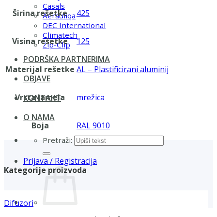
Casals
Širina rešetke
425
Aerauliqa
DEC International
Climatech
Visina rešetke
125
Zip-Clip
PODRŠKA PARTNERIMA
Materijal rešetke
AL – Plastificirani aluminij
OBJAVE
Vrsta lamela
mrežica
KONTAKT
O NAMA
Boja
RAL 9010
Pretraži:
Prijava / Registracija
Kategorije proizvoda
Difuzori