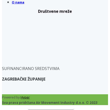
O nama
Društvene mreže
SUFINANCIRANO SREDSTVIMA
ZAGREBAČKE ŽUPANIJE
Powered by
Hyper
Sva prava pridržana Air Movement Industry d.o.o. © 2023